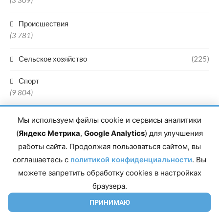
(3 309)
Происшествия
(3 781)
Сельское хозяйство
(225)
Спорт
(9 804)
Туризм
Мы используем файлы cookie и сервисы аналитики
(1 344)
(
Яндекс Метрика
,
Google Analytics
) для улучшения
работы сайта. Продолжая пользоваться сайтом, вы
Экология
(192)
соглашаетесь с
политикой конфиденциальности
. Вы
можете запретить обработку cookies в настройках
Экономика
(8 645)
браузера.
ПРИНИМАЮ
Энергетика
(537)