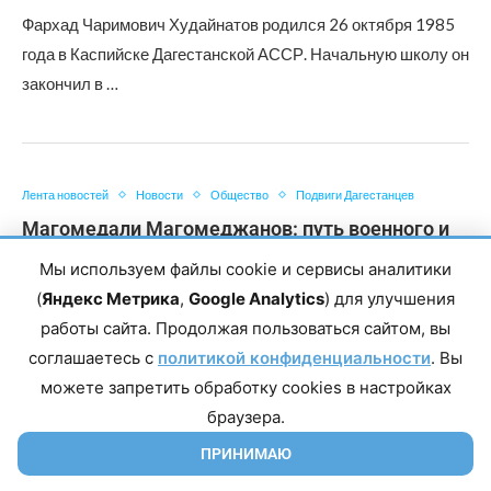
Фархад Чаримович Худайнатов родился 26 октября 1985
года в Каспийске Дагестанской АССР. Начальную школу он
закончил в …
Лента новостей
Новости
Общество
Подвиги Дагестанцев
Магомедали Магомеджанов: путь военного и
офицера
Мы используем файлы cookie и сервисы аналитики
Автор
Зухра Омарова
09.12.2025
(
Яндекс Метрика
,
Google Analytics
) для улучшения
работы сайта. Продолжая пользоваться сайтом, вы
Магомедали Камильевич Магомеджанов родился 1 января
соглашаетесь с
политикой конфиденциальности
. Вы
1967 года в селе Алют Рутульского района Дагестанской
можете запретить обработку cookies в настройках
АССР. В 1985 …
браузера.
ПРИНИМАЮ