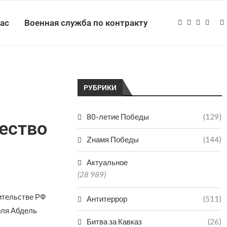
нас
Военная служба по контракту
РУБРИКИ
80-летие Победы
(129)
ество
Zнамя Победы
(144)
Актуальное
(28 989)
вительстве РФ
Антитеррор
(511)
оля Абдель
Битва за Кавказ
(26)