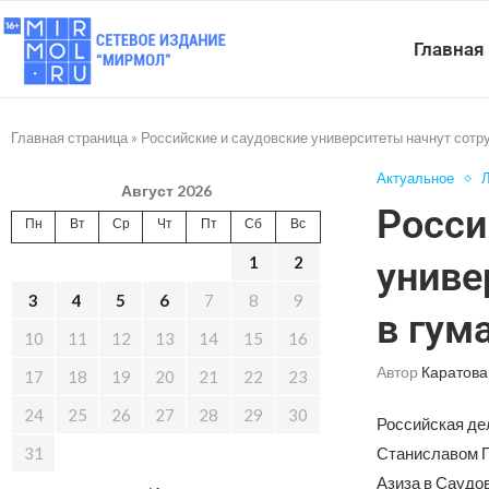
Главная
Главная страница
»
Российские и саудовские университеты начнут сотр
Актуальное
Л
Август 2026
Росси
Пн
Вт
Ср
Чт
Пт
Сб
Вс
1
2
униве
3
4
5
6
7
8
9
в гум
10
11
12
13
14
15
16
Автор
Каратова
17
18
19
20
21
22
23
24
25
26
27
28
29
30
Российская де
31
Станиславом П
Азиза в Саудо