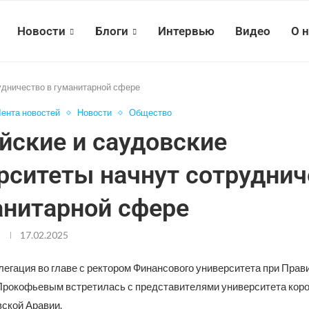
Новости
Блоги
Интервью
Видео
О 
удничество в гуманитарной сфере
ента новостей
Новости
Общество
йские и саудовские
рситеты начнут сотруднич
анитарной сфере
17.02.2025
легация во главе с ректором Финансового университета при Пра
рокофьевым встретилась с представителями университета кор
вской Аравии.