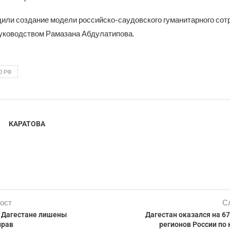
или создание модели российско-саудовского гуманитарного сот
уководством Рамазана Абдулатипова.
О РФ
КАРАТОВА
ост
С
в Дагестане лишены
Дагестан оказался на 6
прав
регионов России по