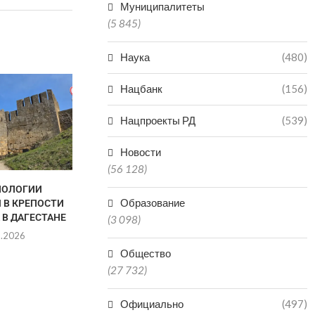
Муниципалитеты
(5 845)
Наука
(480)
Нацбанк
(156)
Нацпроекты РД
(539)
Новости
(56 128)
НОЛОГИИ
ДАГЕСТАН ВОШЕЛ В ТОП-5
ИГРОК МАХА
Образование
 В КРЕПОСТИ
РЕГИОНОВ ПО
«ДИНАМО»
 В ДАГЕСТАНЕ
ПРОИЗВОДСТВУ
ПОЛГОДА И
(3 098)
МИНЕРАЛКИ...
8.2026
06.0
06.08.2026
Общество
(27 732)
Официально
(497)