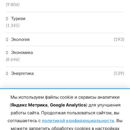
(9 806)
Туризм
(1 345)
Экология
(193)
Экономика
(8 646)
Энергетика
(539)
Мы используем файлы cookie и сервисы аналитики
(
Яндекс Метрика
,
Google Analytics
) для улучшения
работы сайта. Продолжая пользоваться сайтом, вы
Главный редактор сетевого издания Магомаев Тимур Нухович.
соглашаетесь с
Контакты редакции: 8(988)-292-94-34 Почта: vestiskfo@gmail.com По
политикой конфиденциальности
. Вы
вопросам сотрудничества: institut-media@yandex.ru Адрес: 367018,
можете запретить обработку cookies в настройках
Республика Дагестан, г. Махачкала, пр-т Насрутдинова, д. 1а. Все