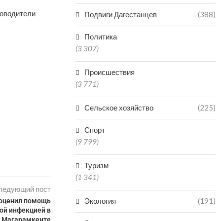
ководители
Подвиги Дагестанцев
(388)
Политика
(3 307)
Происшествия
(3 771)
Сельское хозяйство
(225)
Спорт
(9 799)
Туризм
(1 341)
ледующий пост
Экология
(191)
 оценил помощь
ой инфекцией в
Магарамкенте