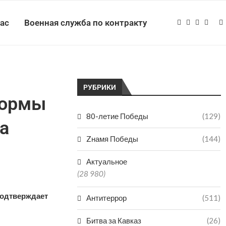
нас
Военная служба по контракту
РУБРИКИ
формы
80-летие Победы
(129)
а
Zнамя Победы
(144)
Актуальное
(28 980)
 подтверждает
Антитеррор
(511)
Битва за Кавказ
(26)