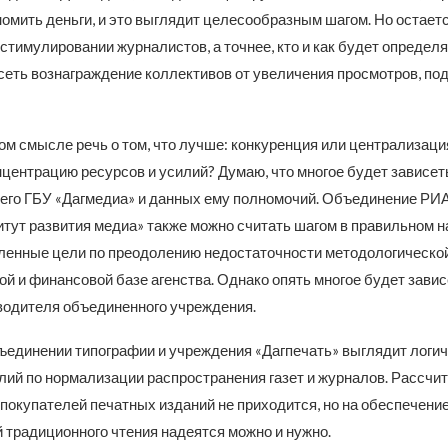
омить деньги, и это выглядит целесообразным шагом. Но остаетс
тимулировании журналистов, а точнее, кто и как будет определ
сеть вознаграждение коллективов от увеличения просмотров, по
м смысле речь о том, что лучше: конкуренция или централизация
нцентрацию ресурсов и усилий? Думаю, что многое будет зависет
его ГБУ «Дагмедиа» и данных ему полномочий. Объединение РИА
тут развития медиа» также можно считать шагом в правильном н
ленные цели по преодолению недостаточности методологической
й и финансовой базе агенства. Однако опять многое будет завис
водителя объединенного учреждения.
ъединении типографии и учреждения «Дагпечать» выглядит логи
лий по нормализации распространения газет и журналов. Рассчи
 покупателей печатных изданий не приходится, но на обеспечени
 традиционного чтения надеятся можно и нужно.