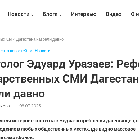
Новости
Блоги
Интервью
Видео
О 
ных СМИ Дагестана назрели давно
ента новостей
Новости
олог Эдуард Уразаев: Ре
арственных СМИ Дагестан
ли давно
лиева
09.07.2025
т доля интернет-контента в медиа-потреблении дагестанцев,
юдение в любых общественных местах, где видно массовое
е смартфонов.