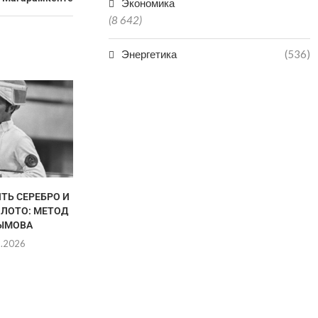
Экономика
(8 642)
Энергетика
(536)
НЕ ПО
НЕОБОС
ЗАЯВЛЕНИЯ
ПРОСЯТ Ж
05.0
ТЬ СЕРЕБРО И
В ДАГЕСТАНЕ СНИЗИЛОСЬ
ОЛОТО: МЕТОД
КОЛИЧЕСТВО НАРУШЕНИЙ
ЫМОВА
ПРИ ГАЗОПОТРЕБЛЕНИИ
8.2026
05.08.2026