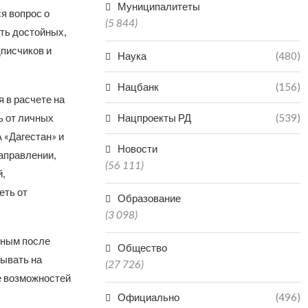
Муниципалитеты
я вопрос о
(5 844)
ять достойных,
дписчиков и
Наука
(480)
Нацбанк
(156)
 в расчете на
ь от личных
Нацпроекты РД
(539)
 «Дагестан» и
Новости
аправлении,
(56 111)
,
еть от
Образование
(3 098)
чным после
Общество
тывать на
(27 726)
е возможностей
Официально
(496)