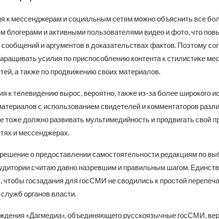
ия к мессенджерам и социальным сетям можно объяснить все бо
м блогерами и активными пользователями видео и фото, что пов
сообщений и аргументов в доказательствах фактов. Поэтому сог
аращивать усилия по приспособлению контента к стилистике ме
тей, а также по продвижению своих материалов.
я к телевидению вырос, вероятно, также из-за более широкого 
материалов с использованием свидетелей и комментаторов разли
е тоже должно развивать мультимедийность и продвигать свой п
тях и мессенджерах.
м решение о предоставлении самостоятельности редакциям по вы
удитории считаю давно назревшим и правильным шагом. Единств
, чтобы госзадания для госСМИ не сводились к простой перепеча
-служб органов власти.
ждения «Дагмедиа», объединяющего русскоязычные госСМИ, вер