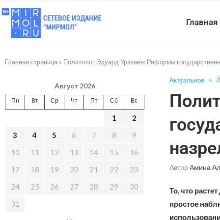
Главная
Главная страница
»
Политолог Эдуард Уразаев: Реформы государствен
Актуальное
Л
Август 2026
Полит
Пн
Вт
Ср
Чт
Пт
Сб
Вс
1
2
госуд
3
4
5
6
7
8
9
назре
10
11
12
13
14
15
16
Автор
Амина А
17
18
19
20
21
22
23
24
25
26
27
28
29
30
То, что расте
31
простое набл
использовани