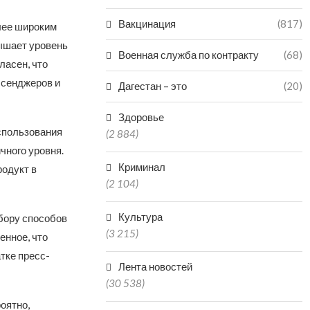
Вакцинация
(817)
лее широким
ышает уровень
Военная служба по контракту
(68)
ласен, что
ссенджеров и
Дагестан – это
(20)
Здоровье
использования
(2 884)
чного уровня.
Криминал
родукт в
(2 104)
Культура
бору способов
(3 215)
енное, что
тке пресс-
Лента новостей
(30 538)
оятно,