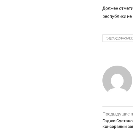
Должен отмети
республики не
ЭДУАРД УРАЗАЕ
Предыдущие п
Гаджи Султано
консервный за