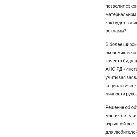
позволит сэкон
материальном с
как будет зави
рекламы?
В более широко
экономию и ко
качеств будущ
АНО РД «Инсти
учитывая заяв
социологическо
личности руко
Решение об об
многих лет уси
взрывной рост
для любителей