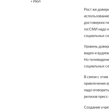
« Июл
Рост же довер
использование
достоверности 
госСМИ надо н
социальных се
Уровень довери
видео и аудио
Но телевидени
социальных се
В связи с эти
привлечения а
надо оговорить
релизов пресс
Создание учре