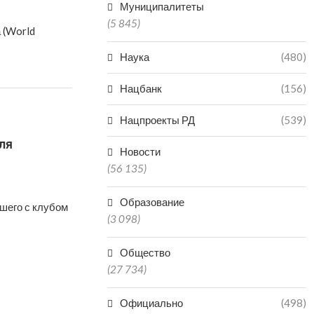
Муниципалитеты
(5 845)
 (World
Наука
(480)
Нацбанк
(156)
Нацпроекты РД
(539)
ля
Новости
(56 135)
Образование
шего с клубом
(3 098)
Общество
(27 734)
Официально
(498)