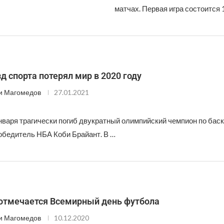
матчах. Первая игра состоится 
зд спорта потерял мир в 2020 году
и Магомедов
27.01.2021
нваря трагически погиб двукратный олимпийский чемпион по бас
обедитель НБА Коби Брайант. В …
 отмечается Всемирный день футбола
и Магомедов
10.12.2020