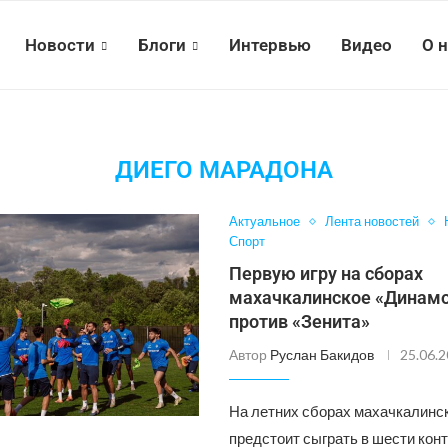
Новости
Блоги
Интервью
Видео
О 
ДИЕГО МАРАДОНА
Актуальное
Лента новостей
Спорт
Первую игру на сборах
махачкалинское «Динамо
против «Зенита»
Автор
Руслан Бакидов
25.06.
На летних сборах махачкалинс
предстоит сыграть в шести ко