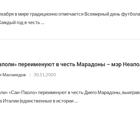
екабря в мире традиционно отмечается Всемирный день футбола
 Каждый год в честь …
аполи» переименуют в честь Марадоны – мэр Неапо
и Магомедов
30.11.2020
ли» «Сан-Паоло» переименуют в честь Диего Марадоны, выиграв
а Италии (единственные в истории …