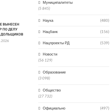
Муниципалитеты
(5 845)
Наука
(480)
ТЕ ВЫНЕСЕН
Р ПО ДЕЛУ
Нацбанк
(156)
 ДОЛЬЩИКОВ
8.2026
Нацпроекты РД
(539)
Новости
(56 129)
VR-ТЕХНОЛОГИИ
ДАГЕСТАН В
ЗАРАБОТАЛИ В КРЕПОСТИ
РЕГИО
Образование
НАРЫН-КАЛА В ДАГЕСТАНЕ
ПРОИЗ
МИНЕР
(3 098)
06.08.2026
06.0
Общество
(27 732)
Официально
(497)