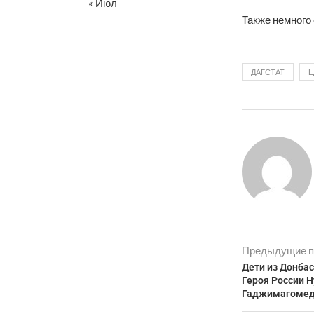
« Июл
Также немного 
ДАГСТАТ
Ц
Предыдущие п
Дети из Донба
Героя России 
Гаджимагомед