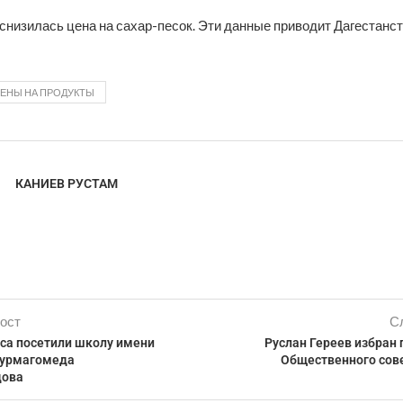
снизилась цена на сахар-песок. Эти данные приводит Дагестанст
ЕНЫ НА ПРОДУКТЫ
КАНИЕВ РУСТАМ
ост
С
сса посетили школу имени
Руслан Гереев избран
Нурмагомеда
Общественного сов
ова