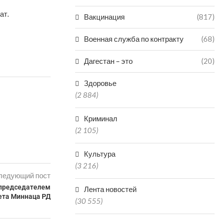
ат.
Вакцинация
(817)
Военная служба по контракту
(68)
Дагестан – это
(20)
Здоровье
(2 884)
Криминал
(2 105)
Культура
(3 216)
ледующий пост
 председателем
Лента новостей
ета Миннаца РД
(30 555)