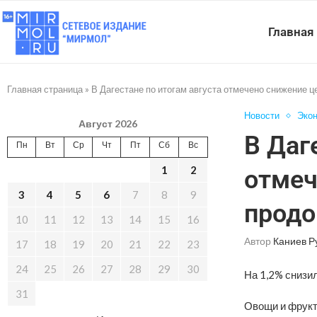
Главная
Главная страница
»
В Дагестане по итогам августа отмечено снижение ц
Новости
Эко
Август 2026
В Даг
Пн
Вт
Ср
Чт
Пт
Сб
Вс
1
2
отмеч
3
4
5
6
7
8
9
продо
10
11
12
13
14
15
16
Автор
Каниев Р
17
18
19
20
21
22
23
24
25
26
27
28
29
30
На 1,2% снизи
31
Овощи и фрукт