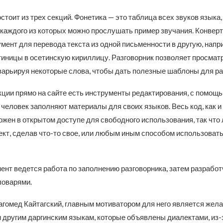
тоит из трех секций. Фонетика — это таблица всех звуков языка
 каждого из которых можно прослушать пример звучания. Конверт
мент для перевода текста из одной письменности в другую, напри
тиницы в осетинскую кириллицу. Разговорник позволяет просмат
варьируя некоторые слова, чтобы дать полезные шаблоны для ра
кции прямо на сайте есть инструменты редактирования, с помощь
человек заполняют материалы для своих языков. Весь код, как и
ожен в открытом доступе для свободного использования, так что
ект, сделав что-то свое, или любым иным способом использоват
ент ведется работа по заполнению разговорника, затем разработ
ловарями.
агомед Кайтагский, главным мотиватором для него является жел
 другим даргинским языкам, которые объявлены диалектами, из-з