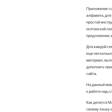
Приложение сос
алфавита, для
простой инстру
осетинской ла
предложения, 
Для каждой се
еще несколько 
материал, выл
дополнить про
сайта.
На данный мом
к работе над с
Как делится М
своему языку и