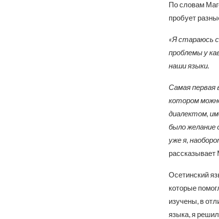
По словам Маго
пробует разны
«Я стараюсь с
проблемы у ка
наши языки.
Самая первая 
котором можно
диалектом, им
было желание 
уже я, наоборо
рассказывает 
Осетинский язы
которые помог
изучены, в отл
языка, я решил