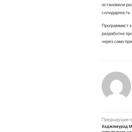
остановили ра
солидарность
Программист х
разработке пр
через само пр
Предыдущие п
Хаджимурад Ма