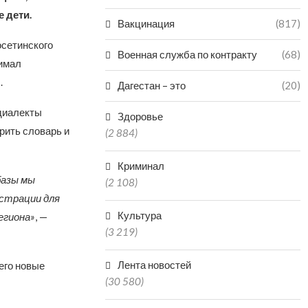
 дети.
Вакцинация
(817)
осетинского
Военная служба по контракту
(68)
нимал
.
Дагестан – это
(20)
 диалекты
Здоровье
рить словарь и
(2 884)
Криминал
базы мы
(2 108)
юстрации для
Культура
егиона»
, —
(3 219)
Лента новостей
его новые
(30 580)