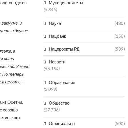
лигон, где он
Муниципалитеты
(5 845)
 вакууме, и
Наука
(480)
ючить и другие
Нацбанк
(156)
Нацпроекты РД
(539)
зыка, в
ся лишь
Новости
инский. У меня
(56 154)
. Но теперь
е в целом
», —
Образование
(3 099)
а из Осетии,
Общество
ые хорошо
(27 736)
сетинского
Официально
(500)