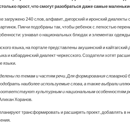
только прост, что смогут разобраться даже самые маленькие
е загружено 240 слов, алфавит, дигорский и иронский диалекты 
картинок. Пикчи подобраны так, чтобы ребенок с легкостью пере
обенности: узнавал о национальных блюдах и элементах одежды
ского языка, на портале представлены акушинский и кайтагский
ыка и кабардинский диалект черкесского. Создатели хотят расши
е языки.
зделены по темам и частям речи. Для формирования словарной 
одобрать наиболее используемые слова, а также выбрали илл
 соответствуют культурным и национальным особенностям р
Алихан Хоранов.
планируют трансформировать и расширять проект, добавлять в н
ения.