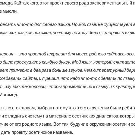
меда Кайтагского, этот проект своего рода экспериментальный по
е мысли.
делать что-то для своего языка. Но мой язык не существует в
вказских языков похожие, поэтому по ходу дела я стараюсь вкл
версия — это простой алфавит для моего родного кайтагского я
 было прослушать каждую букву. Мой язык, который считает
еет примерно в два раза больше звуков, чем литературный дарг
создавать сайты, и я решил, что надо что-то сделать по языку
т, изучаю технологии, чтобы применять их к языку и к культур
Магомед.
к, по его словам, выбран потому что в его окружении были ребят
ли отладить систему на материале осетинских диалектов, котор
ичие от его родного языка. Вот так, будучи в окружении осетин и о
 дать проекту осетинское название.