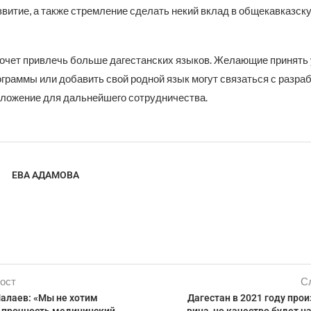
звитие, а также стремление сделать некий вклад в общекавказск
очет привлечь больше дагестанских языков. Желающие принять 
ограммы или добавить свой родной язык могут связаться с разра
иложение для дальнейшего сотрудничества.
ЕВА АДАМОВА
ост
С
лаев: «Мы не хотим
Дагестан в 2021 году про