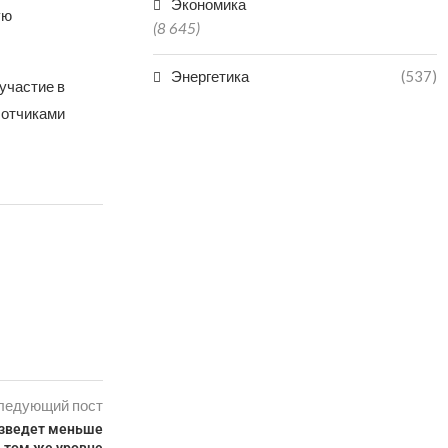
Экономика
ую
(8 645)
Энергетика
(537)
участие в
ботчиками
ледующий пост
изведет меньше