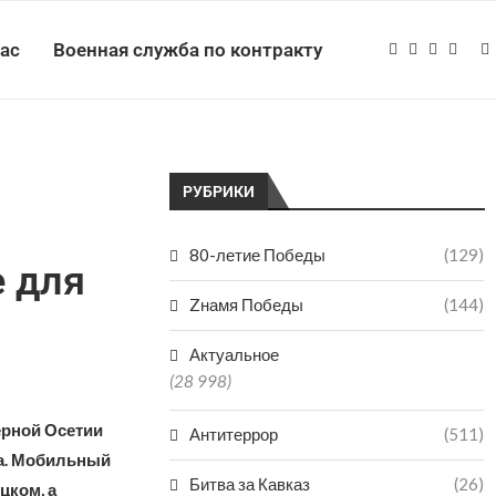
нас
Военная служба по контракту
РУБРИКИ
80-летие Победы
(129)
е для
Zнамя Победы
(144)
Актуальное
(28 998)
ерной Осетии
Антитеррор
(511)
ка. Мобильный
Битва за Кавказ
(26)
цком, а