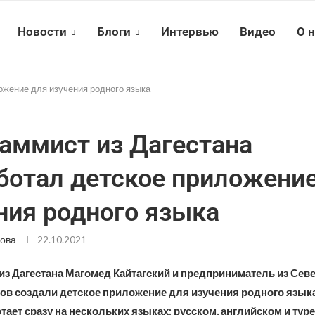
Новости
Блоги
Интервью
Видео
О 
ожение для изучения родного языка
аммист из Дагестана
ботал детское приложени
ния родного языка
ова
22.10.2021
из Дагестана Магомед Кайтагский и предприниматель из Сев
ов создали детское приложение для изучения родного язы
тает сразу на нескольких языках: русском, английском и туре