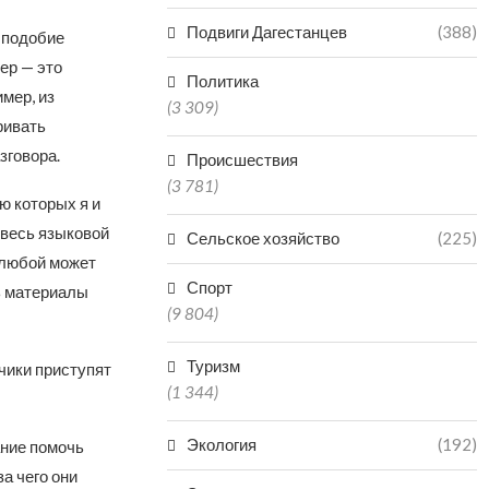
Подвиги Дагестанцев
(388)
, подобие
ер — это
Политика
мер, из
(3 309)
ривать
зговора.
Происшествия
(3 781)
ю которых я и
 весь языковой
Сельское хозяйство
(225)
 любой может
Спорт
ь материалы
(9 804)
Туризм
чики приступят
(1 344)
Экология
(192)
ание помочь
а чего они