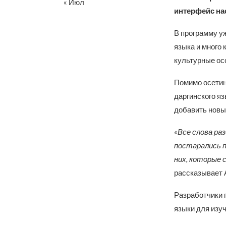
« Июл
интерфейс нас
В программу уж
языка и много 
культурные ос
Помимо осетин
даргинского яз
добавить новы
«Все слова ра
постарались п
них, которые
рассказывает 
Разработчики 
языки для изуч