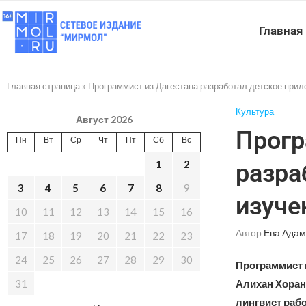
Главная
Главная страница
»
Программист из Дагестана разработал детское прил
Культура
Август 2026
Прогр
Пн
Вт
Ср
Чт
Пт
Сб
Вс
1
2
разра
3
4
5
6
7
8
9
изуче
10
11
12
13
14
15
16
Автор
Ева Адам
17
18
19
20
21
22
23
24
25
26
27
28
29
30
Программист 
31
Алихан Хоран
лингвист рабо