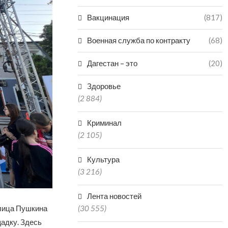
Вакцинация
(817)
Военная служба по контракту
(68)
Дагестан – это
(20)
Здоровье
(2 884)
Криминал
(2 105)
Культура
(3 216)
Лента новостей
(30 555)
улица Пушкина
адку. Здесь