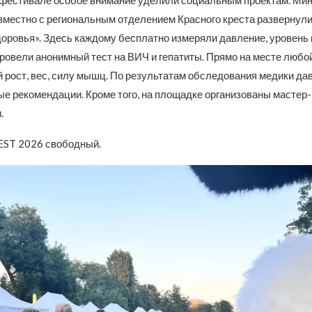
а фестивале особое внимание уделили социальным проектам. Ми
вместно с региональным отделением Красного креста развернул
доровья». Здесь каждому бесплатно измеряли давление, уровень 
провели анонимный тест на ВИЧ и гепатиты. Прямо на месте люб
й рост, вес, силу мышц. По результатам обследования медики да
е рекомендации. Кроме того, на площадке организованы мастер
.
EST 2026 свободный.