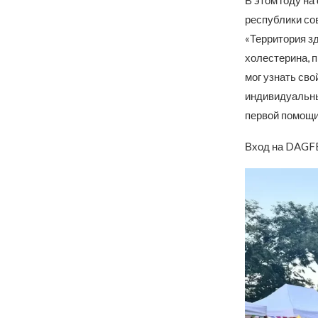
В этом году н
республики со
«Территория з
холестерина, 
мог узнать сво
индивидуальны
первой помощи
Вход на DAGF