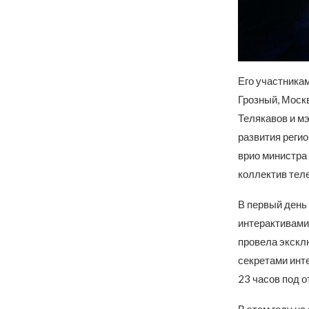
Его участникам
Грозный, Моск
Телякавов и м
развития реги
врио министра
коллектив тел
В первый день
интерактивами
провела экскл
секретами инте
23 часов под 