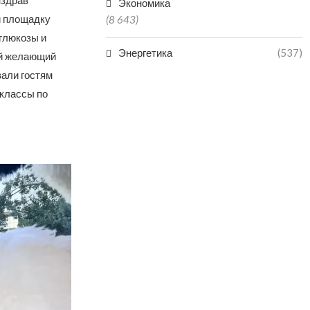
нздрав
Экономика
и площадку
(8 643)
глюкозы и
Энергетика
(537)
ой желающий
вали гостям
-классы по