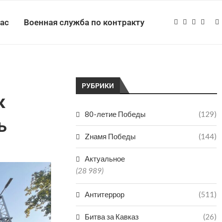
нас
Военная служба по контракту
РУБРИКИ
к
80-летие Победы
(129)
ь
Zнамя Победы
(144)
Актуальное
(28 989)
Антитеррор
(511)
Битва за Кавказ
(26)