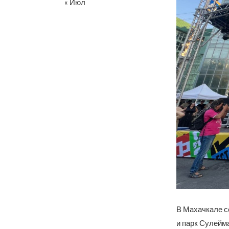
« Июл
В Махачкале с
и парк Сулейм