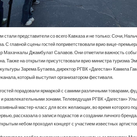
и стали представители со всего Кавказа и не только: Сочи, Нальч
ва. С главной сцены гостей поприветствовали врио вице-премье
эр Махачкалы Джамбулат Салавов. Они отметили важность собы
она. Также на открытии присутствовали врио министра туризма Э
 культуры Зарема Бутаева, директор РГВК «Дагестан» Камила Гам
еканала, который выступил организатором фестиваля.
 гостей порадовали ярмаркой с самими различными товарами, фу
 и развлекательными зонами. Телеведущая РГВК «Дагестан» Ул
юзивный мастер-класс для всех желающих, во время которого п
рвью, рассказала о записи подкастов и создании личного бренда. 
открытым небом проходил концерт с участием известных артистов