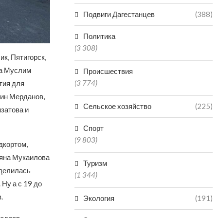
Подвиги Дагестанцев
(388)
Политика
(3 308)
ик, Пятигорск,
ра Муслим
Происшествия
(3 774)
тия для
мин Мерданов,
Сельское хозяйство
(225)
затова и
Спорт
(9 803)
дкортом,
ьяна Мукаилова
Туризм
оделилась
(1 344)
Ну а с 19 до
.
Экология
(191)