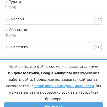
Туризм
(1 344)
Экология
(192)
Экономика
(8 645)
Энергетика
(537)
Мы используем файлы cookie и сервисы аналитики
(
Яндекс Метрика
,
Google Analytics
) для улучшения
работы сайта. Продолжая пользоваться сайтом, вы
Главный редактор сетевого издания Магомаев Тимур Нухович.
соглашаетесь с
Контакты редакции: 8(988)-292-94-34 Почта: vestiskfo@gmail.com По
политикой конфиденциальности
. Вы
вопросам сотрудничества: institut-media@yandex.ru Адрес: 367018,
можете запретить обработку cookies в настройках
Республика Дагестан, г. Махачкала, пр-т Насрутдинова, д. 1а. Все
права защищены. Копирование и использование полных материалов
браузера.
запрещено, частичное цитирование возможно только при условии
гиперссылки на сайт mirmol.ru. 16+
ПРИНИМАЮ