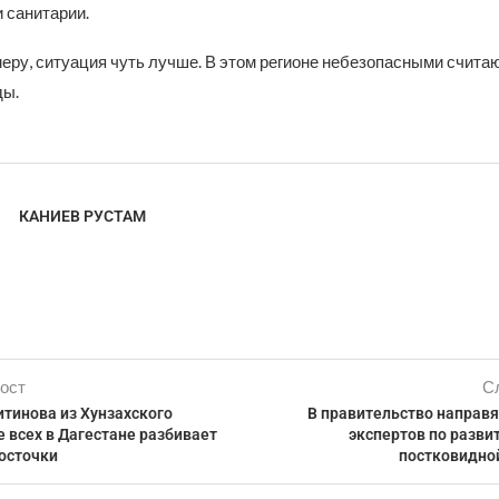
 санитарии.
меру, ситуация чуть лучше. В этом регионе небезопасными счита
ды.
КАНИЕВ РУСТАМ
ост
С
тинова из Хунзахского
В правительство направ
 всех в Дагестане разбивает
экспертов по разв
осточки
постковидно