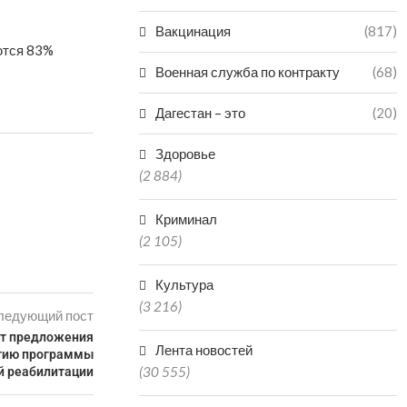
Вакцинация
(817)
ются 83%
Военная служба по контракту
(68)
Дагестан – это
(20)
Здоровье
(2 884)
Криминал
(2 105)
Культура
(3 216)
ледующий пост
ят предложения
Лента новостей
итию программы
(30 555)
й реабилитации