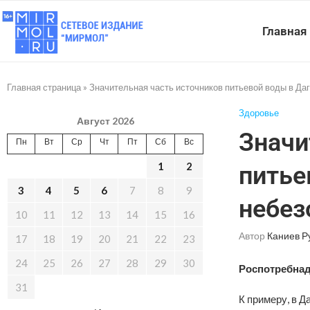
Главная
Главная страница
»
Значительная часть источников питьевой воды в Да
Здоровье
Август 2026
Значи
Пн
Вт
Ср
Чт
Пт
Сб
Вс
1
2
питье
3
4
5
6
7
8
9
небез
10
11
12
13
14
15
16
Автор
Каниев Р
17
18
19
20
21
22
23
24
25
26
27
28
29
30
Роспотребнад
31
К примеру, в Д