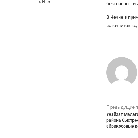
« Июл
безопасности и
В Чечне, к при
источников во
Предыдущие п
Унайзат Малаги
района быстрее
абрикосовые к