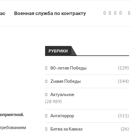
нас
Военная служба по контракту
РУБРИКИ
80-летие Победы
(129)
Zнамя Победы
(144)
Актуальное
(28 989)
гоприятной.
Антитеррор
(511)
т требованиям
Битва за Кавказ
(26)