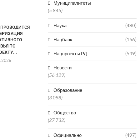
Муниципалитеты
(5 845)
Наука
(480)
Е ПРОВОДИТСЯ
ЕРИЗАЦИЯ
Нацбанк
(156)
КТИВНОГО
ВЬЯ ПО
ЕКТУ...
Нацпроекты РД
(539)
7.2026
Новости
(56 129)
СНИЖЕНИЕ
ДВА МЕДУ
ЗАБОЛЕВАЕМОСТИ ВИЧ-
МАХАЧКАЛ
ИНФЕКЦИЕЙ
ДЕНЬ ОТКР
Образование
ЗАФИКСИРОВАНО В
15.0
(3 098)
ДАГЕСТАНЕ
16.07.2026
Общество
(27 732)
Официально
(497)