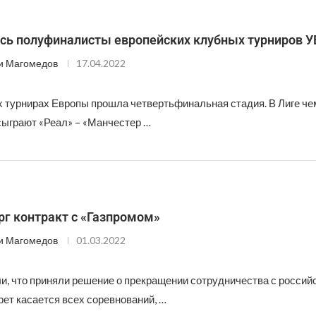
сь полуфиналисты европейских клубных турниров 
и Магомедов
17.04.2022
х турнирах Европы прошла четвертьфинальная стадия. В Лиге че
ыграют «Реал» – «Манчестер …
рг контракт с «Газпромом»
и Магомедов
01.03.2022
и, что приняли решение о прекращении сотрудничества с россий
рет касается всех соревнований, …