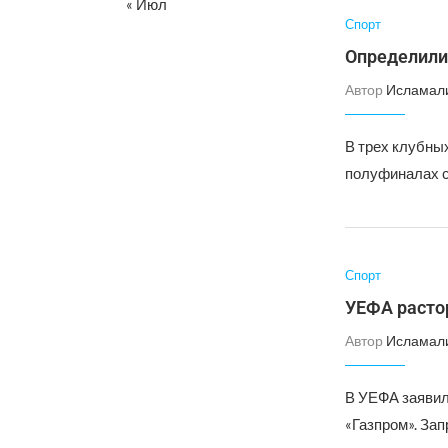
« Июл
Спорт
Определили
Автор
Исламал
В трех клубны
полуфиналах с
Спорт
УЕФА расто
Автор
Исламал
В УЕФА заявил
«Газпром». Зап