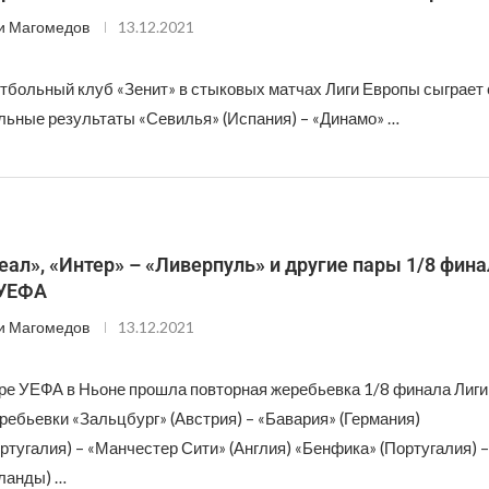
и Магомедов
13.12.2021
тбольный клуб «Зенит» в стыковых матчах Лиги Европы сыграет 
льные результаты «Севилья» (Испания) – «Динамо» …
ал», «Интер» – «Ливерпуль» и другие пары 1/8 фина
 УЕФА
и Магомедов
13.12.2021
ре УЕФА в Ньоне прошла повторная жеребьевка 1/8 финала Лиги
ребьевки «Зальцбург» (Австрия) – «Бавария» (Германия)
ртугалия) – «Манчестер Сити» (Англия) «Бенфика» (Португалия) –
ланды) …