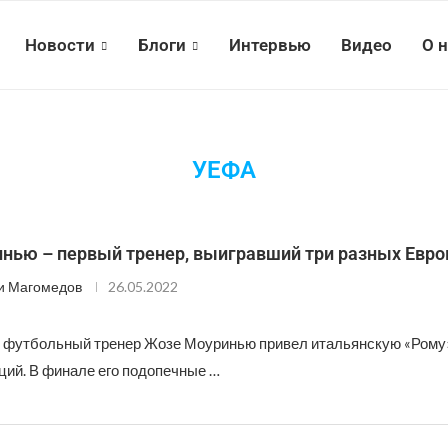
Новости
Блоги
Интервью
Видео
О 
УЕФА
нью – первый тренер, выигравший три разных Евро
и Магомедов
26.05.2022
 футбольный тренер Жозе Моуринью привел итальянскую «Рому»
ций. В финале его подопечные …