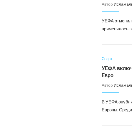
Автор
Исламал
УЕФА отменил п
применялось в 
Спорт
УЕФА включ
Евро
Автор
Исламал
В УЕФА опубли
Европы. Среди