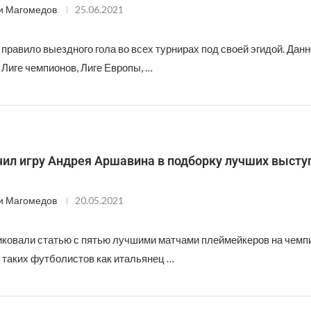
и Магомедов
25.06.2021
равило выездного гола во всех турнирах под своей эгидой. Дан
Лиге чемпионов, Лиге Европы, …
ил игру Андрея Аршавина в подборку лучших высту
и Магомедов
20.05.2021
ковали статью с пятью лучшими матчами плеймейкеров на чемп
 таких футболистов как итальянец …