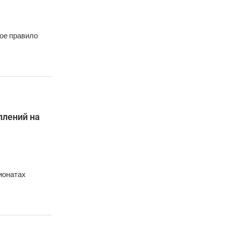
ное правило
плений на
ионатах