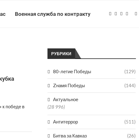
нас
Военная служба по контракту
РУБРИКИ
80-летие Победы
(129)
кубка
Zнамя Победы
(144)
Актуальное
 к победе в
(28 996)
Антитеррор
(511)
Битва за Кавказ
(26)