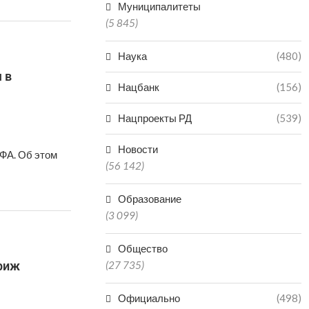
Муниципалитеты
(5 845)
Наука
(480)
 в
Нацбанк
(156)
Нацпроекты РД
(539)
Новости
ФА. Об этом
(56 142)
Образование
(3 099)
Общество
ариж
(27 735)
Официально
(498)