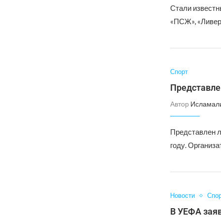
Стали известн
«ПСЖ», «Ливерп
Спорт
Представле
Автор
Исламал
Представлен л
году. Организ
Новости
Спо
В УЕФА заяв