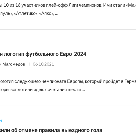
ы 10 из 16 участников плей-офф Лиги чемпионов. Ими стали «Ман
уль», «Атлетико», «Аякс», …
н логотип футбольного Евро-2024
и Магомедов
06.10.2021
оготип следующего чемпионата Европы, который пройдет в Герм
аторы воплотили идею сочетания шести …
рт
или об отмене правила выездного гола