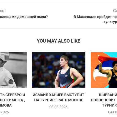
ост
С
с клещами домашней пыли?
В Махачкале пройдет пр
культу
YOU MAY ALSO LIKE
ТЬ СЕРЕБРО И
ИСМАИЛ ХАНИЕВ ВЫСТУПИТ
ШИРВАНИ
ЛОТО: МЕТОД
НА ТУРНИРЕ RAF В МОСКВЕ
ВОЗОБНОВИТ 
ЫМОВА
ТУРНИРА
05.08.2026
.2026
04.0