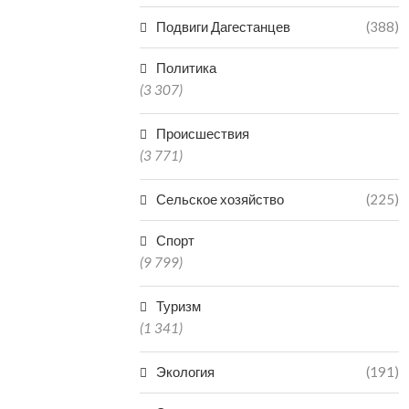
04.08.2026
04.0
Подвиги Дагестанцев
(388)
Политика
(3 307)
Происшествия
(3 771)
Сельское хозяйство
(225)
Спорт
(9 799)
Туризм
(1 341)
Экология
(191)