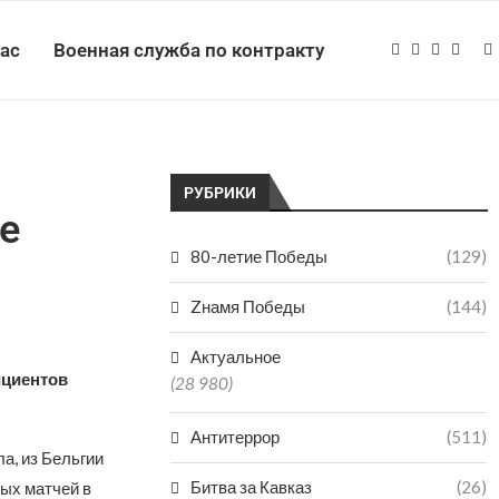
нас
Военная служба по контракту
РУБРИКИ
е
80-летие Победы
(129)
Zнамя Победы
(144)
Актуальное
ициентов
(28 980)
Антитеррор
(511)
а, из Бельгии
Битва за Кавказ
(26)
ных матчей в