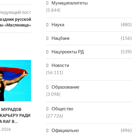
Муниципалитеты
(5 844)
ледующий пост
аздник русской
Наука
(480)
ры «Масленица»
Нацбанк
(156)
Нацпроекты РД
(539)
Новости
(56 111)
Образование
(3 098)
Общество
 МУРАДОВ
МАГОМЕД КУРБАНАЛИЕВ
ВТОРАЯ ПОП
КАРЬЕРУ РАДИ
РАЗДЕЛИТ КОВЕР С
ДАГЕСТАНС
(27 726)
 RAF В...
ЛЕГЕНДАРНЫМ ДЖОРДАНОМ
СРАЗ
БАРРОУЗОМ
«МАРОКК
8.2026
Официально
(496)