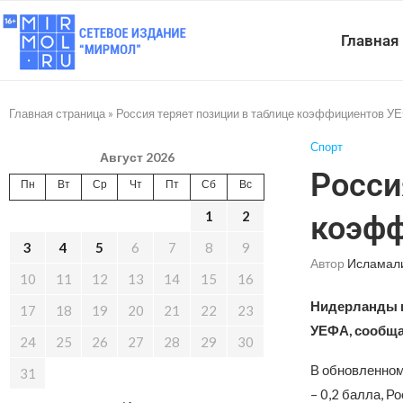
Главная
Главная страница
»
Россия теряет позиции в таблице коэффициентов У
Спорт
Август 2026
Росси
Пн
Вт
Ср
Чт
Пт
Сб
Вс
1
2
коэф
3
4
5
6
7
8
9
Автор
Исламал
10
11
12
13
14
15
16
Нидерланды и
17
18
19
20
21
22
23
УЕФА, сообща
24
25
26
27
28
29
30
В обновленном
31
– 0,2 балла, Р