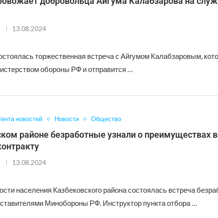
ровожает добровольца Айгума Калабзарова на служб
13.08.2024
остоялась торжественная встреча с Айгумом Калабзаровым, кот
нистерством обороны РФ и отправится …
ента новостей
Новости
Общество
ском районе безработные узнали о преимуществах 
контракту
13.08.2024
тости населения Казбековского района состоялась встреча безр
дставителями Минобороны РФ. Инструктор пункта отбора …