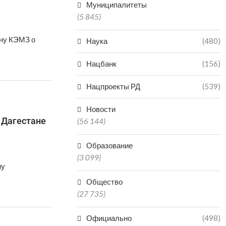
Муниципалитеты
(5 845)
рну КЭМЗ о
Наука
(480)
Нацбанк
(156)
Нацпроекты РД
(539)
Новости
 Дагестане
(56 144)
Образование
(3 099)
му
Общество
(27 735)
Официально
(498)