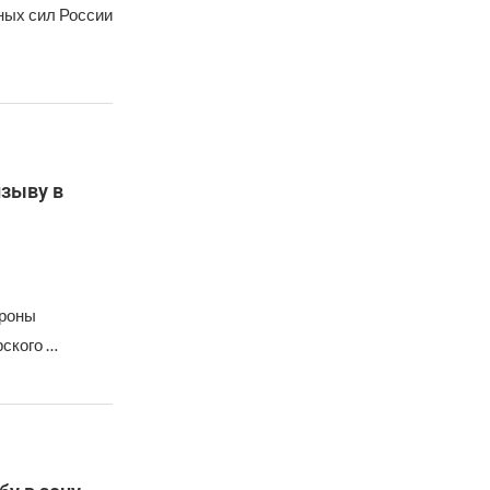
ных сил России
изыву в
ороны
ского …