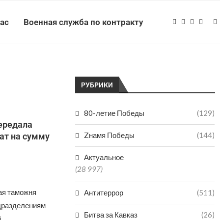
нас
Военная служба по контракту
РУБРИКИ
80-летие Победы
(129)
ередала
Zнамя Победы
(144)
ат на сумму
Актуальное
(28 997)
ая таможня
Антитеррор
(511)
дразделениям
Битва за Кавказ
(26)
й