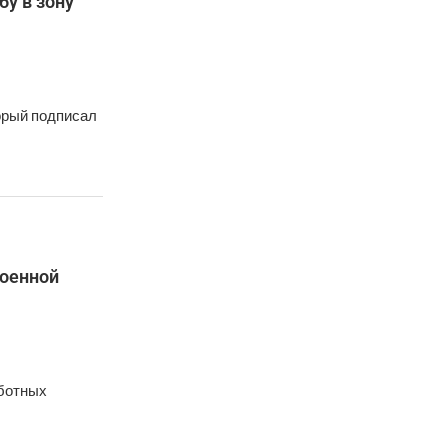
у в зону
орый подписал
военной
аботных