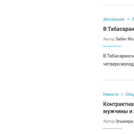
Актуальное
Л
В Табасара
Автор
Забит Мо
В Табасаранск
четверо молод
Новости
Общ
Контрактна
мужчины и 
Автор
Эльмира 