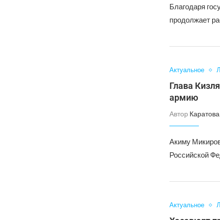
Благодаря гос
продолжает ра
Актуальное
Л
Глава Кизля
армию
Автор
Каратова
Акиму Микиров
Российской Фе
Актуальное
Л