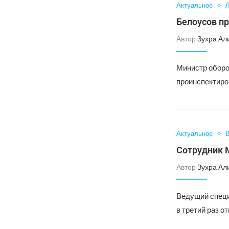
Актуальное
Л
Белоусов п
Автор
Зухра Ал
Министр оборо
проинспектиро
Актуальное
В
Сотрудник 
Автор
Зухра Ал
Ведущий специ
в третий раз о