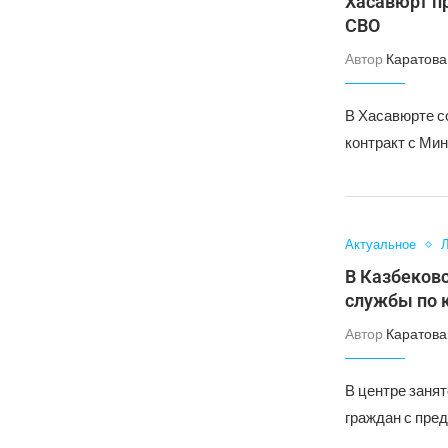
Хасавюрт п
СВО
Автор
Каратова
В Хасавюрте с
контракт с Ми
Актуальное
Л
В Казбеков
службы по 
Автор
Каратова
В центре заня
граждан с пре