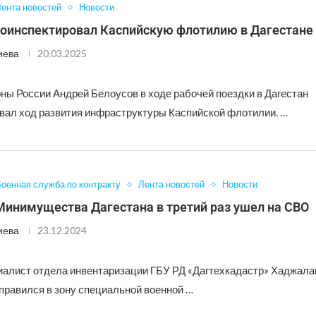
ента новостей
Новости
роинспектировал Каспийскую флотилию в Дагестане
иева
20.03.2025
ны России Андрей Белоусов в ходе рабочей поездки в Дагестан
вал ход развития инфраструктуры Каспийской флотилии. …
оенная служба по контракту
Лента новостей
Новости
Минимущества Дагестана в третий раз ушел на СВО
иева
23.12.2024
алист отдела инвентаризации ГБУ РД «Дагтехкадастр» Хаджала
тправился в зону специальной военной …