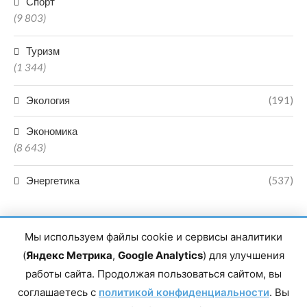
Спорт
(9 803)
Туризм
(1 344)
Экология
(191)
Экономика
(8 643)
Энергетика
(537)
Мы используем файлы cookie и сервисы аналитики
(
Яндекс Метрика
,
Google Analytics
) для улучшения
работы сайта. Продолжая пользоваться сайтом, вы
Главный редактор сетевого издания Магомаев Тимур Нухович.
соглашаетесь с
Контакты редакции: 8(988)-292-94-34 Почта: vestiskfo@gmail.com По
политикой конфиденциальности
. Вы
вопросам сотрудничества: institut-media@yandex.ru Адрес: 367018,