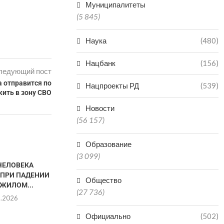
Муниципалитеты
(5 845)
Наука
(480)
Нацбанк
(156)
ледующий пост
а отправится по
Нацпроекты РД
(539)
жить в зону СВО
Новости
(56 157)
Образование
(3 099)
ЧЕЛОВЕКА
В ВОСКРЕСЕНЬЕ ДВИЖЕНИЕ
МУЖЧИНА 
 ПРИ ПАДЕНИИ
ТРАНСПОРТА ЧЕРЕЗ
ПОСЛЕ ПРЫЖК
Общество
 ЖИЛОМ...
ПОСЕЛОК ТАЛГИ БУДЕТ...
КИЗ
(27 736)
8.2026
08.08.2026
08.0
Официально
(502)