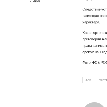
« Июл
Следствие уста
размещал на с
характера.
Хасавюртовски
приговорил Ал
права занимат
сроком на 1 год
Фото: ФСБ Р
ФСБ
ЭКСТ