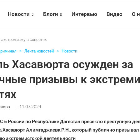
Новости
Блоги
Интервью
Видео
О 
 экстремизму в соцсетях
Криминал
Лента новостей
Новости
ь Хасавюрта осужден за
чные призывы к экстреми
тях
лиева
11.07.2024
СБ России по Республике Дагестан пресекло преступную де
а Хасавюрт Алимгаджиева Р.Н., который публично призывал 
ю экстремистской деятельности