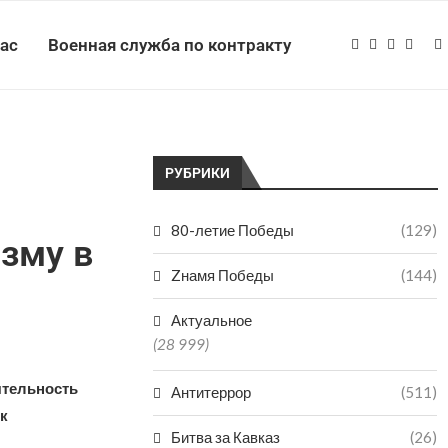
нас
Военная служба по контракту
РУБРИКИ
80-летие Победы
(129)
зму в
Zнамя Победы
(144)
Актуальное
(28 999)
ятельность
Антитеррор
(511)
к
Битва за Кавказ
(26)