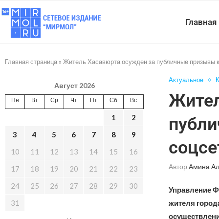
Главная
Главная страница
»
Житель Хасавюрта осужден за публичные призывы к
Актуальное
Август 2026
Жител
Пн
Вт
Ср
Чт
Пт
Сб
Вс
1
2
публи
3
4
5
6
7
8
9
соцсе
10
11
12
13
14
15
16
Автор
Амина А
17
18
19
20
21
22
23
24
25
26
27
28
29
30
Управление Ф
31
жителя город
осуществлени