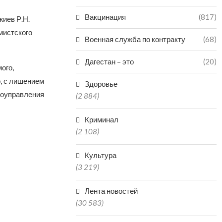
Вакцинация
(817)
жиев Р.Н.
мистского
Военная служба по контракту
(68)
Дагестан – это
(20)
ого,
, с лишением
Здоровье
моуправления
(2 884)
Криминал
(2 108)
Культура
(3 219)
Лента новостей
(30 583)