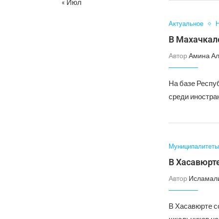
« Июл
Актуальное
Н
В Махачкал
Автор
Амина А
На базе Респу
среди иностра
Муниципалитеты
В Хасавюрте
Автор
Исламал
В Хасавюрте со