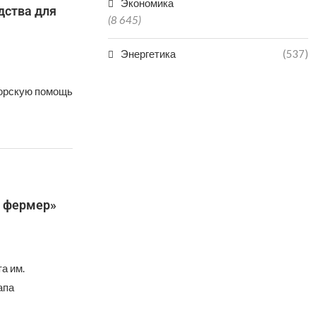
Экономика
дства для
(8 645)
Энергетика
(537)
сорскую помощь
й фермер»
а им.
апа