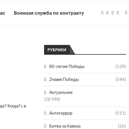
нас
Военная служба по контракту
РУБРИКИ
80-летие Победы
(129)
Zнамя Победы
(144)
Актуальное
(28 998)
е? Когда?», в
Антитеррор
(511)
Битва за Кавказ
(26)