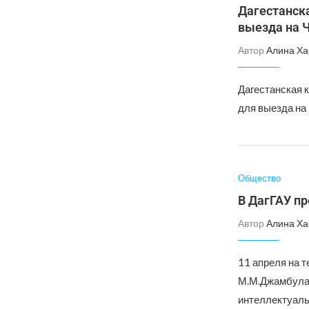
Дагестанск
выезда на 
Автор
Алина Ха
Дагестанская 
для выезда на
Общество
В ДагГАУ п
Автор
Алина Ха
11 апреля на т
М.М.Джамбулат
интеллектуаль