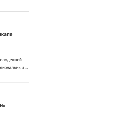
чкале
молодежной
егиональный …
и»