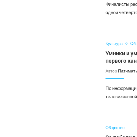
Финалисты рес
одной четверт
Культура
Об
Умники и ум
первого ка
Автор
Патимат 
По информации
телевизионной 
Общество