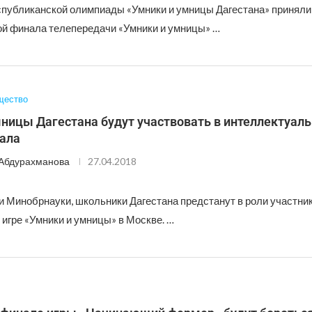
публиканской олимпиады «Умники и умницы Дагестана» приняли 
ой финала телепередачи «Умники и умницы» …
щество
ницы Дагестана будут участвовать в интеллектуаль
нала
Абдурахманова
27.04.2018
 Минобрнауки, школьники Дагестана предстанут в роли участник
игре «Умники и умницы» в Москве. …