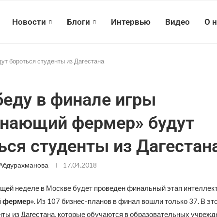
Новости
Блоги
Интервью
Видео
О 
ут бороться студенты из Дагестана
беду в финале игры
нающий фермер» будут
ься студенты из Дагестан
Абдурахманова
17.04.2018
щей неделе в Москве будет проведен финальный этап интеллек
 фермер»
. Из 107 бизнес-планов в финал вошли только 37. В эт
нты из Дагестана, которые обучаются в образовательных учрежд