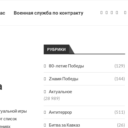
нас
Военная служба по контракту
РУБРИКИ
80-летие Победы
(129)
Zнамя Победы
(144)
а
Актуальное
(28 989)
туальной игры
Антитеррор
(511)
от список
Битва за Кавказ
(26)
ениях