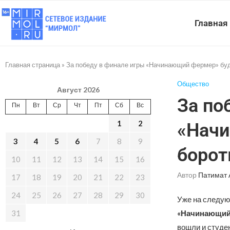
Главная
Главная страница
»
За победу в финале игры «Начинающий фермер» буд
Общество
Август 2026
За по
Пн
Вт
Ср
Чт
Пт
Сб
Вс
1
2
«Начи
3
4
5
6
7
8
9
борот
10
11
12
13
14
15
16
Автор
Патимат 
17
18
19
20
21
22
23
24
25
26
27
28
29
30
Уже на следую
31
«Начинающий
вошли и студе