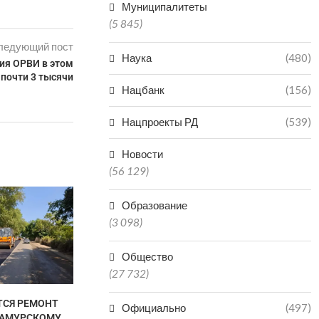
Муниципалитеты
(5 845)
ледующий пост
Наука
(480)
ия ОРВИ в этом
 почти 3 тысячи
Нацбанк
(156)
Нацпроекты РД
(539)
Новости
(56 129)
В ДАГЕСТАН
Образование
ПОПАЛ В БО
(3 098)
КАТА
06.0
Общество
(27 732)
ТСЯ РЕМОНТ
ДВУХ БРАТЬЕВ-МЕДВЕДЕЙ
Официально
(497)
САМУРСКОМУ
МИШУ И ГРИШУ ИЗ