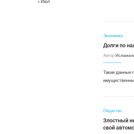
« Июл
Экономика
Долги по на
Автор
Исламал
Такие данные 
имущественным
Общество
Злостный не
свой автом