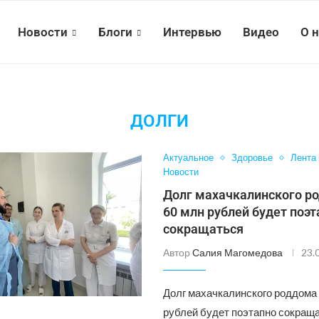
Новости
Блоги
Интервью
Видео
О 
ДОЛГИ
Актуальное
Здоровье
Лента
Новости
Долг махачкалинского р
60 млн рублей будет поэ
сокращаться
Автор
Салия Магомедова
23.
Долг махачкалинского роддома
рублей будет поэтапно сокраща