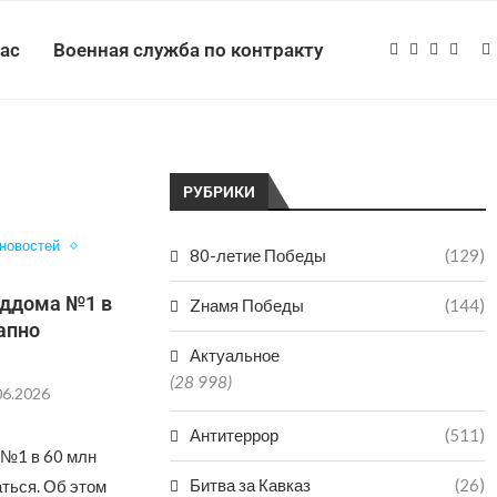
нас
Военная служба по контракту
РУБРИКИ
 новостей
80-летие Победы
(129)
оддома №1 в
Zнамя Победы
(144)
тапно
Актуальное
(28 998)
06.2026
Антитеррор
(511)
 №1 в 60 млн
Битва за Кавказ
(26)
ться. Об этом