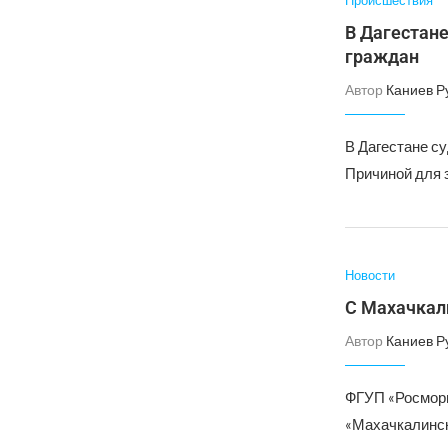
Происшествия
В Дагестан
граждан
Автор
Каниев Р
В Дагестане с
Причиной для 
Новости
С Махачкали
Автор
Каниев Р
ФГУП «Росморп
«Махачкалинск