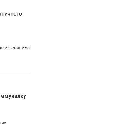
аничного
сить долги за
коммуналку
ных