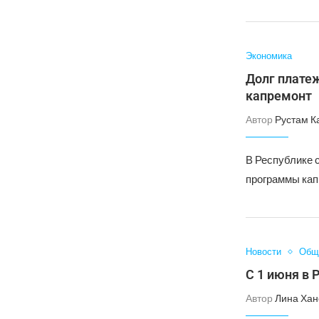
Экономика
Долг платеж
капремонт
Автор
Рустам К
В Республике с
программы кап
Новости
Общ
С 1 июня в 
Автор
Лина Хан