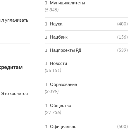
Муниципалитеты
(5 845)
ыл уплачивать
Наука
(480)
Нацбанк
(156)
Нацпроекты РД
(539)
Новости
 кредитам
(56 151)
Образование
(3 099)
 Это коснется
Общество
(27 736)
Официально
(500)