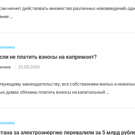
сии начнет действовать множество различных нововведений, одно
ание …
ономика
если не платить взносы на капремонт?
аниев
25.03.2020
твующему законодательству, все собственники жилых и нежилы
ых домах обязаны платить взносы на капитальный …
ономика
тана за электроэнергию перевалили за 5 млрд рубл