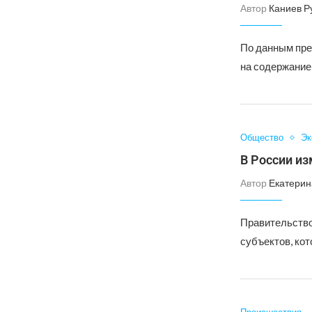
Автор
Каниев Р
По данным пре
на содержание 
Общество
Эк
В России и
Автор
Екатерин
Правительство
субъектов, ко