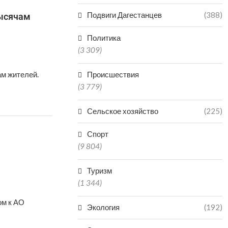
Подвиги Дагестанцев
(388)
тысячам
Политика
(3 309)
ам жителей.
Происшествия
(3 779)
Сельское хозяйство
(225)
Спорт
(9 804)
Туризм
(1 344)
ом к АО
Экология
(192)