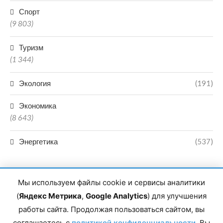
Спорт
(9 803)
Туризм
(1 344)
Экология
(191)
Экономика
(8 643)
Энергетика
(537)
Мы используем файлы cookie и сервисы аналитики
(
Яндекс Метрика
,
Google Analytics
) для улучшения
работы сайта. Продолжая пользоваться сайтом, вы
Главный редактор сетевого издания Магомаев Тимур Нухович.
соглашаетесь с
Контакты редакции: 8(988)-292-94-34 Почта: vestiskfo@gmail.com По
политикой конфиденциальности
. Вы