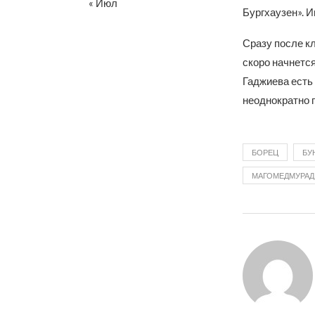
« Июл
Бургхаузен». И
Сразу после к
скоро начнется
Гаджиева есть
неоднократно 
БОРЕЦ
БУ
МАГОМЕДМУРАД