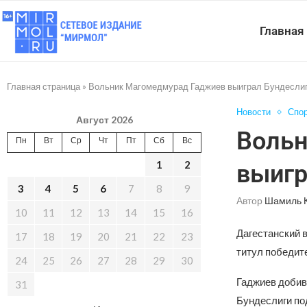
Главная
Главная страница
»
Вольник Магомедмурад Гаджиев выиграл Бундесли
Новости
Спо
Август 2026
Вольн
Пн
Вт
Ср
Чт
Пт
Сб
Вс
1
2
выигр
3
4
5
6
7
8
9
Автор
Шамиль 
10
11
12
13
14
15
16
Дагестанский 
17
18
19
20
21
22
23
титул победит
24
25
26
27
28
29
30
Гаджиев добива
31
Бундеслиги по