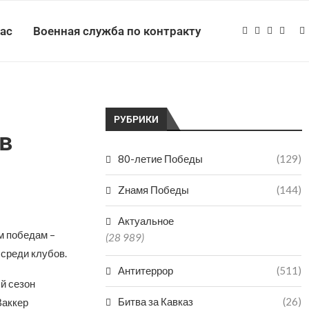
нас
Военная служба по контракту
РУБРИКИ
в
80-летие Победы
(129)
Zнамя Победы
(144)
Актуальное
м победам –
(28 989)
среди клубов.
Антитеррор
(511)
й сезон
Битва за Кавказ
(26)
Ваккер