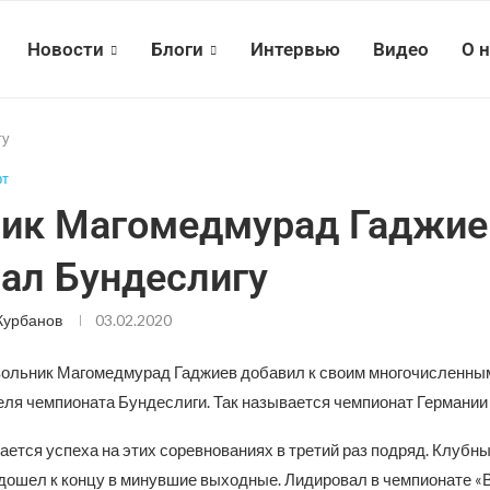
Новости
Блоги
Интервью
Видео
О 
гу
рт
ик Магомедмурад Гаджие
ал Бундеслигу
Курбанов
03.02.2020
вольник Магомедмурад Гаджиев добавил к своим многочисленны
еля чемпионата Бундеслиги. Так называется чемпионат Германии 
ется успеха на этих соревнованиях в третий раз подряд. Клубны
дошел к концу в минувшие выходные. Лидировал в чемпионате «