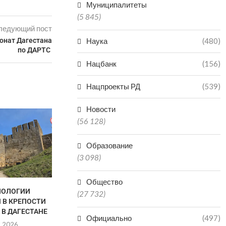
Муниципалитеты
(5 845)
ледующий пост
онат Дагестана
Наука
(480)
по ДАРТС ​
Нацбанк
(156)
Нацпроекты РД
(539)
Новости
(56 128)
Образование
(3 098)
Общество
НОЛОГИИ
ДАГЕСТАН ВОШЕЛ В ТОП-5
ИГРОК МАХА
(27 732)
 В КРЕПОСТИ
РЕГИОНОВ ПО
«ДИНАМО»
 В ДАГЕСТАНЕ
ПРОИЗВОДСТВУ
ПОЛГОДА И
Официально
(497)
МИНЕРАЛКИ...
8.2026
06.0