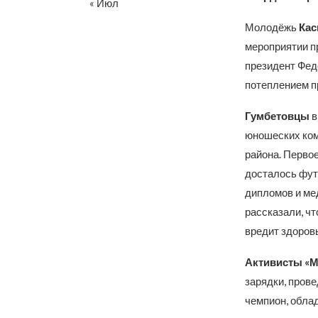
« Июл
Молодёжь
Кас
мероприятии п
президент Фед
потеплением п
Гумбетовцы
в
юношеских ком
района. Первое
досталось фут
дипломов и ме
рассказали, ч
вредит здоровь
Активисты «
зарядки, прове
чемпион, обла