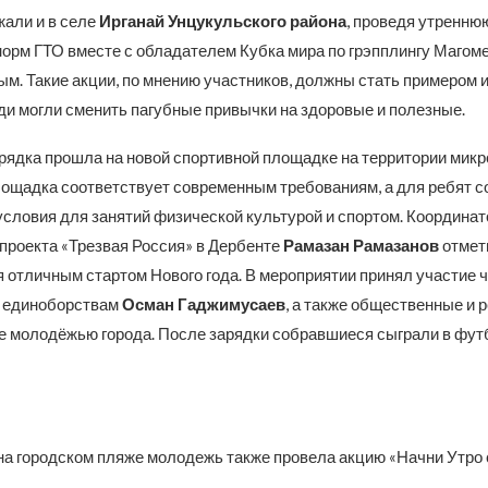
али и в селе
Ирганай Унцукульского района
, проведя утренню
орм ГТО вместе с обладателем Кубка мира по грэпплингу Магом
м. Такие акции, по мнению участников, должны стать примером 
ди могли сменить пагубные привычки на здоровые и полезные.
рядка прошла на новой спортивной площадке на территории мик
лощадка соответствует современным требованиям, а для ребят с
словия для занятий физической культурой и спортом. Координат
проекта «Трезвая Россия» в Дербенте
Рамазан Рамазанов
отмети
я отличным стартом Нового года. В мероприятии принял участие 
 единоборствам
Осман Гаджимусаев
, а также общественные и 
е молодёжью города. После зарядки собравшиеся сыграли в футб
на городском пляже молодежь также провела акцию «Начни Утро 