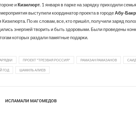
тороне и
Кизилюрт
. 1 января в парке на зарядку приходили семь
мероприятия выступили координатор проекта в городе
Абу-Бакр
 Кизилюрта. По их словам, все, кто пришёл, получили заряд пол
дились энергией творить и быть здоровыми. Были проведены кон
итогам которых раздали памятные подарки.
ЗАРЯДКИ
ПРОЕКТ "ТРЕЗВАЯ РОССИЯ"
РАМАЗАН РАМАЗАНОВ
САИД
Й ГОД
ШАМИЛЬ АЛИЕВ
ИСЛАМАЛИ МАГОМЕДОВ