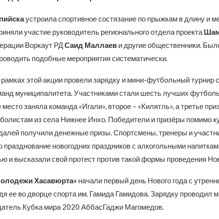
пийска
устроила спортивное состязание по прыжкам в длину и ме
риняли участие руководитель регионального отдела проекта
Шам
ерации Воркаут РД
Саид Маллаев
и другие общественники. Был
роводить подобные мероприятия систематически.
 рамках этой акции провели зарядку и мини-футбольный турнир 
анд муниципалитета. Участниками стали шесть лучших футбол
 место заняла команда «Игали», второе – «Килятль», а третье при
болистам из села Нижнее Инхо. Победители и призёры помимо ку
далей получили денежные призы. Спортсмены, тренеры и участн
то празднование новогодних праздников с алкогольными напиткам
ю и высказали свой протест против такой формы проведения Нов
Молодежи Хасавюрта»
начали первый день Нового года с утренн
дя ее во дворце спорта им. Гамида Гамидова. Зарядку проводил 
датель Кубка мира 2020 АббасГаджи Магомедов.