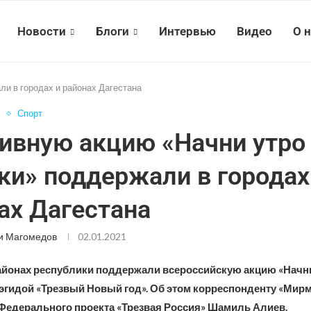
Новости
Блоги
Интервью
Видео
О 
ли в городах и районах Дагестана
Спорт
ивную акцию «Начни утро
ки» поддержали в городах
ах Дагестана
и Магомедов
02.01.2021
районах республики поддержали всероссийскую акцию «Начни
 эгидой «Трезвый Новый год». Об этом корреспонденту «Ми
Федерального проекта «Трезвая Россия» Шамиль Алиев.