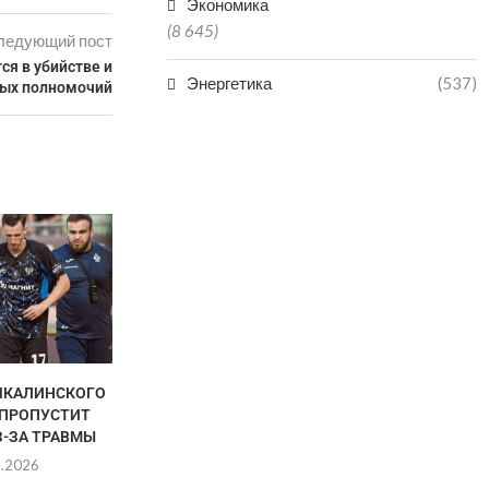
Экономика
(8 645)
ледующий пост
ся в убийстве и
Энергетика
(537)
ых полномочий
В ХАСАВЮРТОВСКОМ РАЙОНЕ
РЕКОНСТРУИРОВАЛИ
ЭЛЕКТРОПОДСТАНЦИЮ
06.08.2026
ЧКАЛИНСКОГО
ГАЦАЛОВ: 
 ПРОПУСТИТ
ЧЕМПИОНАТ
З-ЗА ТРАВМЫ
ГАРАНТИРУЕ
8.2026
06.0