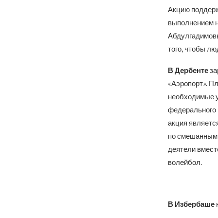
Акцию поддерж
выполнением н
Абдулгадимовы
того, чтобы лю
В Дербенте
за
«Аэропорт». П
необходимые у
федерального 
акция являетс
по смешанным
деятели вмест
волейбол.
В Избербаше