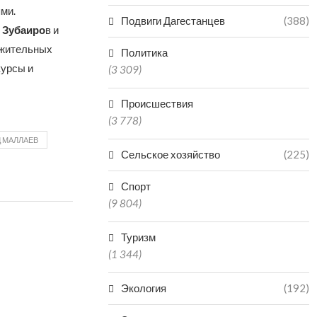
ями.
Подвиги Дагестанцев
(388)
 Зубаиро
в и
ожительных
Политика
курсы и
(3 309)
Происшествия
(3 778)
 МАЛЛАЕВ
Сельское хозяйство
(225)
Спорт
(9 804)
Туризм
(1 344)
Экология
(192)