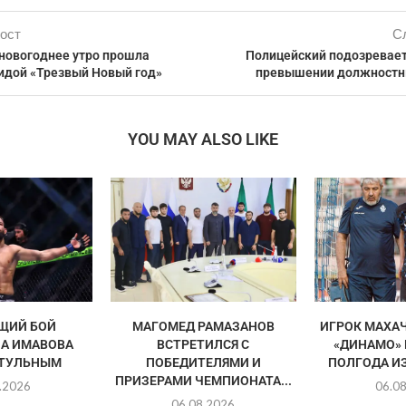
ост
С
 новогоднее утро прошла
Полицейский подозревает
гидой «Трезвый Новый год»
превышении должностн
YOU MAY ALSO LIKE
ЩИЙ БОЙ
МАГОМЕД РАМАЗАНОВ
ИГРОК МАХА
А ИМАВОВА
ВСТРЕТИЛСЯ С
«ДИНАМО»
ИТУЛЬНЫМ
ПОБЕДИТЕЛЯМИ И
ПОЛГОДА И
ПРИЗЕРАМИ ЧЕМПИОНАТА...
.2026
06.0
06.08.2026