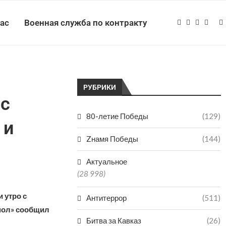
нас
Военная служба по контракту
РУБРИКИ
 с
80-летие Победы
(129)
 и
Zнамя Победы
(144)
Актуальное
(28 998)
 утро с
Антитеррор
(511)
рмол» сообщил
Битва за Кавказ
(26)