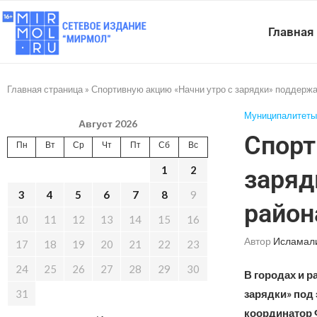
Главная
Главная страница
»
Спортивную акцию «Начни утро с зарядки» поддержа
Муниципалитеты
Август 2026
Спорт
Пн
Вт
Ср
Чт
Пт
Сб
Вс
1
2
заряд
3
4
5
6
7
8
9
район
10
11
12
13
14
15
16
Автор
Исламал
17
18
19
20
21
22
23
24
25
26
27
28
29
30
В городах и 
31
зарядки» под
координатор 