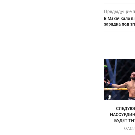
Предыдущие п
В Махачкале в
зарядка под э
СЛЕДУЮ
НАССУРДИН
БУДЕТ Т
07.08