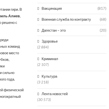
Вакцинация
(817)
тании гири. В
иль Алиев
,
Военная служба по контракту
(68)
о решено с
Дагестан – это
(20)
среди
Здоровье
ьных команд
(2 884)
зовое место
Криминал
бков,
(2 107)
ики
и сильно
Культура
ого года.
(3 218)
ей физической
Лента новостей
многократный
(30 573)