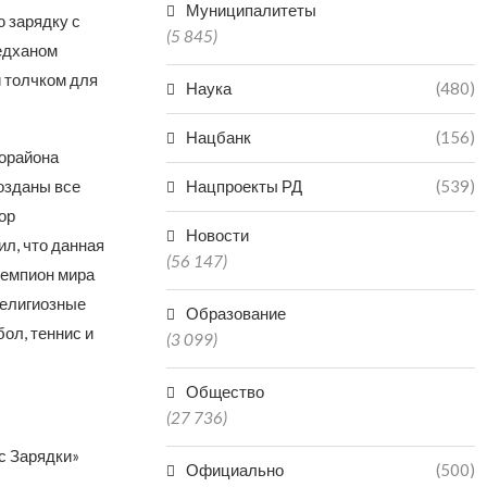
Муниципалитеты
ю зарядку с
(5 845)
едханом
и толчком для
Наука
(480)
Нацбанк
(156)
рорайона
озданы все
Нацпроекты РД
(539)
ор
Новости
л, что данная
(56 147)
чемпион мира
религиозные
Образование
ол, теннис и
(3 099)
Общество
(27 736)
с Зарядки»
Официально
(500)