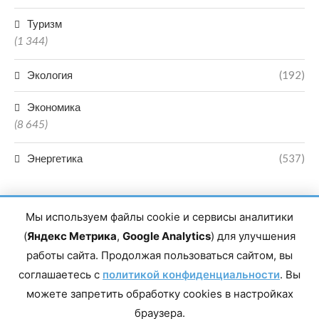
Туризм
(1 344)
Экология
(192)
Экономика
(8 645)
Энергетика
(537)
Мы используем файлы cookie и сервисы аналитики
(
Яндекс Метрика
,
Google Analytics
) для улучшения
работы сайта. Продолжая пользоваться сайтом, вы
Главный редактор сетевого издания Магомаев Тимур Нухович.
соглашаетесь с
Контакты редакции: 8(988)-292-94-34 Почта: vestiskfo@gmail.com По
политикой конфиденциальности
. Вы
вопросам сотрудничества: institut-media@yandex.ru Адрес: 367018,
можете запретить обработку cookies в настройках
Республика Дагестан, г. Махачкала, пр-т Насрутдинова, д. 1а. Все
права защищены. Копирование и использование полных материалов
браузера.
запрещено, частичное цитирование возможно только при условии