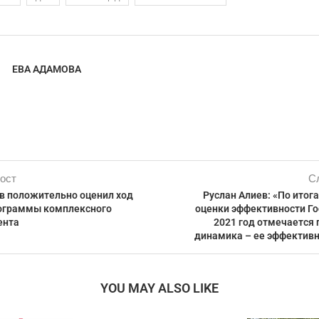
ЕВА АДАМОВА
ост
С
в положительно оценил ход
Руслан Алиев: «По итог
ограммы комплексного
оценки эффективности Г
ента
2021 год отмечается
динамика – ее эффективн
YOU MAY ALSO LIKE