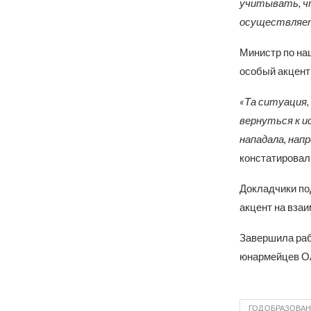
учитывать, ч
осуществляетс
Министр по на
особый акцент 
«Та ситуация,
вернуться к и
нападала, напр
констатировал
Докладчики по
акцент на вза
Завершила раб
юнармейцев О
ГОД ОБРАЗОВА