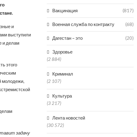
го
Вакцинация
(817)
стане.
Военная служба по контракту
(68)
озные и
рами выступили
Дагестан – это
(20)
е и делам
Здоровье
(2 884)
ть этого
тическим
Криминал
й молодежи,
(2 107)
кстремистской
Культура
(3 217)
 делам
Лента новостей
(30 572)
ставит задачу