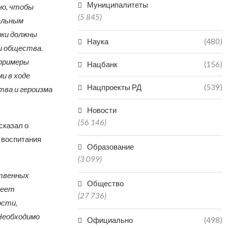
Муниципалитеты
но, чтобы
(5 845)
альным
шки должны
Наука
(480)
и общества.
примеры
Нацбанк
(156)
и в ходе
Нацпроекты РД
(539)
тва и героизма
Новости
(56 146)
сказал о
 воспитания
Образование
(3 099)
ственных
Общество
меет
(27 736)
ости,
Необходимо
Официально
(498)