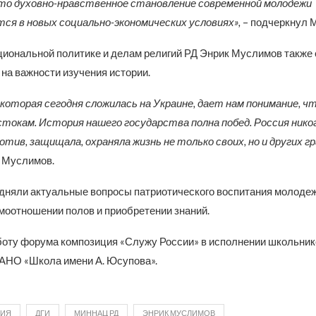
то духовно-нравственное становление современной молодежи
я в новых социально-экономических условиях»,
– подчеркнул 
циональной политике и делам религий РД Энрик Муслимов также
на важности изучения истории.
 которая сегодня сложилась на Украине, дает нам понимание, ч
стокам. История нашего государства полна побед. Россия никог
отив, защищала, охраняла жизнь не только своих, но и других гр
 Муслимов.
дняли актуальные вопросы патриотического воспитания молоде
имоотношении полов и приобретении знаний.
оту форума композиция «Служу России» в исполнении школьник
АНО «Школа имени А. Юсупова».
НИЯ
ДГИ
МИННАЦ РД
ЭНРИК МУСЛИМОВ