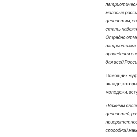
патриотическо
молодые росс
ценностям, со
стать надежно
Отрадно отме
патриотизма и
проведения сп
для всей Росси
Помощник муфт
вкладе, котор
молодежи, вст
«Важным являе
ценностей, ра
приоритетное 
способной мак