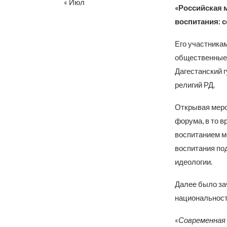
« Июл
«Российская 
воспитания: 
Его участникам
общественные 
Дагестанский 
религий РД.
Открывая меро
форума, в то в
воспитанием м
воспитания по
идеологии.
Далее было за
национальност
«
Современная 