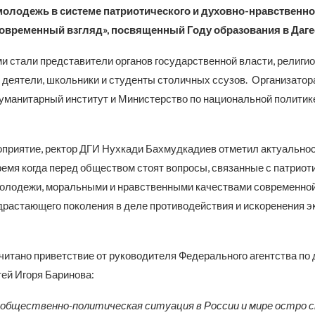
молодежь в системе патриотического и духовно-нравственно
современный взгляд», посвященный Году образования в Даге
и стали представители органов государственной власти, религи
деятели, школьники и студенты столичных ссузов. Организато
гуманитарный институт и Министерство по национальной политик
приятие, ректор ДГИ Нухкади Бахмудкадиев отметил актуальнос
ремя когда перед обществом стоят вопросы, связанные с патрио
олодежи, моральными и нравственными качествами современно
драстающего поколения в деле противодействия и искоренения э
читано приветствие от руководителя Федерального агентства по
ей Игоря Баринова:
общественно-политическая ситуация в России и мире остро 