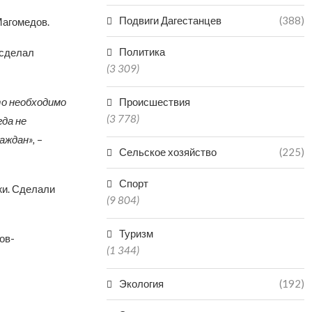
Подвиги Дагестанцев
(388)
Магомедов.
Политика
 сделал
(3 309)
то необходимо
Происшествия
(3 778)
да не
аждан»,
–
Сельское хозяйство
(225)
Спорт
жи. Сделали
(9 804)
Туризм
ов-
(1 344)
Экология
(192)