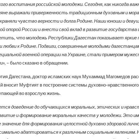
го воспитания российской молодежи. Сегодня, как никогда важ
ияне выражали приверженность традиционным духовным и мор
храняли чувство верности и долга Родине. Наши юноши и деву
й опорой России и внести свой вклад в развитие государства 
тить, что молодежь Республики Дагестан показывает яркие 
 любви к Родине. Подвиги, совершенные молодыми дагестанцам
ециальной военной операции на Украине, стали примером мужес
и»,
– было сказано в обращении.
ия Дагестана, доктор исламских наук Мухаммад Магомедов рас
ый вносит Муфтият в построение системы духовно-нравственного
упающей во взрослую жизнь.
тся доведение до обучающихся моральных, этических и нрав
звитие и формирование моральных качеств у молодежи. Это и
значение для формирования целостной духовно здоровой личн
симально адаптироваться к различным социальным явлениям. 