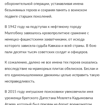
оборонительной операции, устанавливая имена
безымянных героев и сохраняя память о воинском
подвиге старших поколений.
В 1942 году на подступах к нефтяному городу
Малгобеку завязалось кровопролитное сражение с
немецко-фашистскими захватчиками, от исхода
которого зависела судьба Кавказа и всей страны. В бою
пали десятки тысяч советских солдат и офицеров.
К сожалению, далеко не все имена тех героев оказались
впоследствие на мраморных плитах обелисков. Беслан и
его единомышленники движимы целью исправить такую
несправедливость.
В 2015 году ингушские поисковики увековечили имя
уроженца братского Дагестана Мовлета Кадымовича
Атаева, который был призван на фронт военкоматом