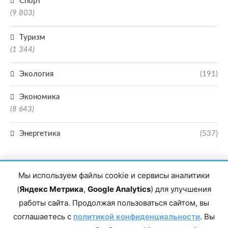
Спорт
(9 803)
Туризм
(1 344)
Экология
(191)
Экономика
(8 643)
Энергетика
(537)
Мы используем файлы cookie и сервисы аналитики
(
Яндекс Метрика
,
Google Analytics
) для улучшения
работы сайта. Продолжая пользоваться сайтом, вы
Главный редактор сетевого издания Магомаев Тимур Нухович. Контакты
соглашаетесь с
политикой конфиденциальности
. Вы
редакции: 8(988)-292-94-34 Почта: vestiskfo@gmail.com По вопросам
сотрудничества: institut-media@yandex.ru Адрес: 367018, Республика