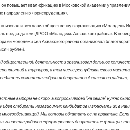
с он повышает квалификацию в Московской академии управления
по направлению «юриспруденция».
рганизовал и возглавил общественную организацию «Молодежь И
ель председателя ДРОО «Молодежь Ахвахского района». В пери
торами молодежи сел Ахвахского района организовал благотвори
ысяч рублей.
ей общественной деятельности организовал большое количес
роприятий и турниров, в том числе республиканского масшта
седатель комитета собрания депутатов Ахвахского района»,
стные выборы не скоро, а вопросы людей “на земле” нужно бы
у идея отбирать независимых кандидатов и включать их в наш
м многообещающей. Мы готовы обкатать ее на практике. Если
 большинстве районов сформировать депутатские фракции, то
ивно защищать и реализовывать интересы дагестанцев.