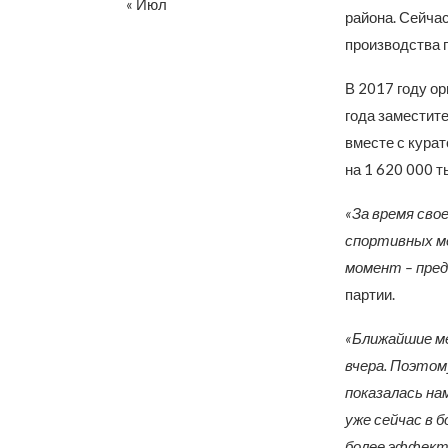
« Июл
района. Сейча
производства 
В 2017 году о
года заместит
вместе с кура
на 1 620 000 т
«За время сво
спортивных ме
момент – пред
партии.
«Ближайшие ме
вчера. Поэтом
показалась на
уже сейчас в
более эффект