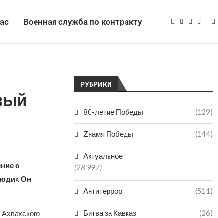
нас
Военная служба по контракту
РУБРИКИ
вый
80-летие Победы
(129)
Zнамя Победы
(144)
Актуальное
ние о
(28 997)
юди». Он
Антитеррор
(511)
Битва за Кавказ
(26)
 Ахвахского