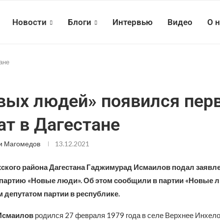
Новости
Блоги
Интервью
Видео
О 
ане
вых людей» появился пер
ат в Дагестане
и Магомедов
13.12.2021
хского района Дагестана Гаджимурад Исмаилов подал заявле
 партию «Новые люди». Об этом сообщили в партии «Новые л
 депутатом партии в республике.
Исмаилов
родился 27 февраля 1979 года в селе Верхнее Инхело