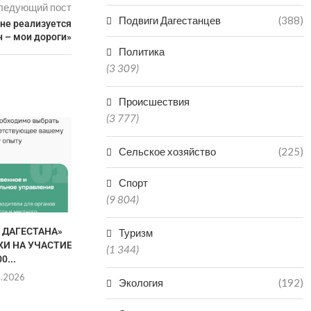
ледующий пост
Подвиги Дагестанцев
(388)
не реализуется
н – мои дороги»
Политика
(3 309)
Происшествия
(3 777)
Сельское хозяйство
(225)
Спорт
(9 804)
 ДАГЕСТАНА»
ДАГЕСТАН ВОШЕЛ В ТОП-5
ГАСТРОН
Туризм
КИ НА УЧАСТИЕ
РЕГИОНОВ ПО
ФЕСТИВАЛЬ
(1 344)
0...
ПРОИЗВОДСТВУ
МАХА
МИНЕРАЛКИ...
8.2026
06.0
Экология
(192)
06.08.2026