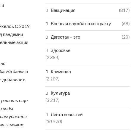
 и
Вакцинация
(817)
Военная служба по контракту
(68)
нхело». С 2019
од пандемии
Дагестан – это
(20)
тельные акции
Здоровье
(2 884)
тво
ба. На данный
Криминал
(2 107)
– добавили в
Культура
(3 217)
ло решать еще
и ряды
Лента новостей
 нам удастся
(30 570)
 мы сможем