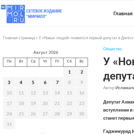
Главная
Главная страница
»
У «Новых людей» появился первый депутат в Дагест
Общество
Август 2026
У «Но
Пн
Вт
Ср
Чт
Пт
Сб
Вс
1
2
депут
3
4
5
6
7
8
9
Автор
Исламал
10
11
12
13
14
15
16
Депутат Ахва
17
18
19
20
21
22
23
вступлении в
24
25
26
27
28
29
30
станет первым
31
Гаджимурад