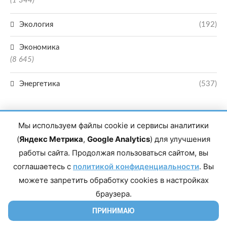
(1 344)
Экология
(192)
Экономика
(8 645)
Энергетика
(537)
Мы используем файлы cookie и сервисы аналитики
(
Яндекс Метрика
,
Google Analytics
) для улучшения
работы сайта. Продолжая пользоваться сайтом, вы
Главный редактор сетевого издания Магомаев Тимур Нухович. Контакты
соглашаетесь с
политикой конфиденциальности
. Вы
редакции: 8(988)-292-94-34 Почта: vestiskfo@gmail.com По вопросам
сотрудничества: institut-media@yandex.ru Адрес: 367018, Республика
можете запретить обработку cookies в настройках
Дагестан, г. Махачкала, пр-т Насрутдинова, д. 1а. Все права защищены.
Копирование и использование полных материалов запрещено, частичное
браузера.
цитирование возможно только при условии гиперссылки на сайт mirmol.ru.
16+
ПРИНИМАЮ