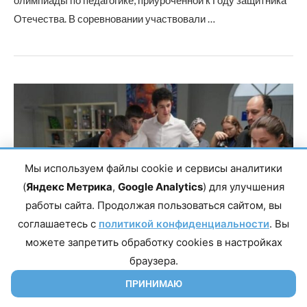
олимпиады по педагогике, приуроченной к Году защитника
Отечества. В соревновании участвовали …
Мы используем файлы cookie и сервисы аналитики
(
Яндекс Метрика
,
Google Analytics
) для улучшения
работы сайта. Продолжая пользоваться сайтом, вы
соглашаетесь с
политикой конфиденциальности
. Вы
можете запретить обработку cookies в настройках
браузера.
ПРИНИМАЮ
Актуальное
Лента новостей
Муниципалитеты
Наука