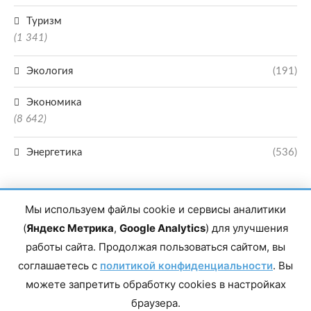
Туризм
(1 341)
Экология
(191)
Экономика
(8 642)
Энергетика
(536)
Мы используем файлы cookie и сервисы аналитики
(
Яндекс Метрика
,
Google Analytics
) для улучшения
работы сайта. Продолжая пользоваться сайтом, вы
Главный редактор сетевого издания Магомаев Тимур Нухович. Контакты
соглашаетесь с
политикой конфиденциальности
. Вы
редакции: 8(988)-292-94-34 Почта: vestiskfo@gmail.com По вопросам
сотрудничества: institut-media@yandex.ru Адрес: 367018, Республика
можете запретить обработку cookies в настройках
Дагестан, г. Махачкала, пр-т Насрутдинова, д. 1а. Все права защищены.
Копирование и использование полных материалов запрещено, частичное
браузера.
цитирование возможно только при условии гиперссылки на сайт mirmol.ru.