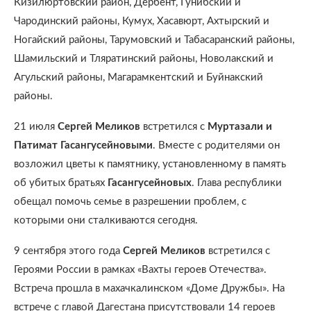
Кизилюртовский район, Дербент, Гунибский и
Чародинский районы, Кумух, Хасавюрт, Ахтырский и
Ногайский районы, Тарумовский и Табасаранский районы,
Шамильский и Тляратинский районы, Новолакский и
Агульский районы, Магарамкентский и Буйнакский
районы.
21 июля
Сергей Меликов
встретился с
Муртазали и
Патимат Гасангусейновыми
. Вместе с родителями он
возложил цветы к памятнику, установленному в память
об убитых братьях
Гасангусейновых
. Глава республики
обещал помочь семье в разрешении проблем, с
которыми они сталкиваются сегодня.
9 сентября этого года
Сергей Меликов
встретился с
Героями России в рамках «Вахты героев Отечества».
Встреча прошла в махачкалинском «Доме Дружбы». На
встрече с главой Дагестана присутствовали 14 героев