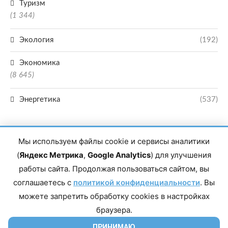
Туризм
(1 344)
Экология
(192)
Экономика
(8 645)
Энергетика
(537)
Мы используем файлы cookie и сервисы аналитики
(
Яндекс Метрика
,
Google Analytics
) для улучшения
работы сайта. Продолжая пользоваться сайтом, вы
Главный редактор сетевого издания Магомаев Тимур Нухович. Контакты
соглашаетесь с
политикой конфиденциальности
. Вы
редакции: 8(988)-292-94-34 Почта: vestiskfo@gmail.com По вопросам
сотрудничества: institut-media@yandex.ru Адрес: 367018, Республика
можете запретить обработку cookies в настройках
Дагестан, г. Махачкала, пр-т Насрутдинова, д. 1а. Все права защищены.
Копирование и использование полных материалов запрещено, частичное
браузера.
цитирование возможно только при условии гиперссылки на сайт mirmol.ru.
16+
ПРИНИМАЮ