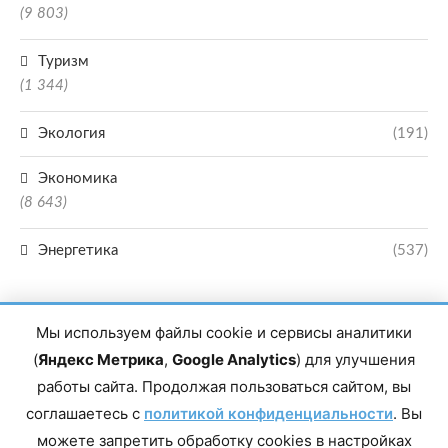
(9 803)
Туризм
(1 344)
Экология
(191)
Экономика
(8 643)
Энергетика
(537)
Мы используем файлы cookie и сервисы аналитики
(
Яндекс Метрика
,
Google Analytics
) для улучшения
работы сайта. Продолжая пользоваться сайтом, вы
Главный редактор сетевого издания Магомаев Тимур Нухович. Контакты
соглашаетесь с
политикой конфиденциальности
. Вы
редакции: 8(988)-292-94-34 Почта: vestiskfo@gmail.com По вопросам
сотрудничества: institut-media@yandex.ru Адрес: 367018, Республика
можете запретить обработку cookies в настройках
Дагестан, г. Махачкала, пр-т Насрутдинова, д. 1а. Все права защищены.