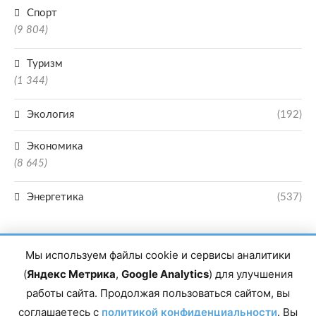
Спорт
(9 804)
Туризм
(1 344)
Экология
(192)
Экономика
(8 645)
Энергетика
(537)
Мы используем файлы cookie и сервисы аналитики
(
Яндекс Метрика
,
Google Analytics
) для улучшения
работы сайта. Продолжая пользоваться сайтом, вы
Главный редактор сетевого издания Магомаев Тимур Нухович. Контакты
соглашаетесь с
политикой конфиденциальности
. Вы
редакции: 8(988)-292-94-34 Почта: vestiskfo@gmail.com По вопросам