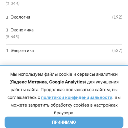
(1 344)
Экология
(192)
Экономика
(8 645)
Энергетика
(537)
Мы используем файлы cookie и сервисы аналитики
(
Яндекс Метрика
,
Google Analytics
) для улучшения
работы сайта. Продолжая пользоваться сайтом, вы
Главный редактор сетевого издания Магомаев Тимур Нухович. Контакты
соглашаетесь с
политикой конфиденциальности
. Вы
редакции: 8(988)-292-94-34 Почта: vestiskfo@gmail.com По вопросам
сотрудничества: institut-media@yandex.ru Адрес: 367018, Республика
можете запретить обработку cookies в настройках
Дагестан, г. Махачкала, пр-т Насрутдинова, д. 1а. Все права защищены.
Копирование и использование полных материалов запрещено, частичное
браузера.
цитирование возможно только при условии гиперссылки на сайт mirmol.ru.
16+
ПРИНИМАЮ