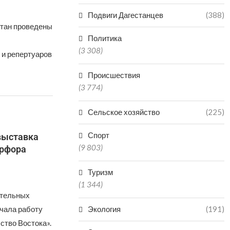
Подвиги Дагестанцев
(388)
стан проведены
Политика
(3 308)
 и репертуаров
Происшествия
(3 774)
Сельское хозяйство
(225)
Спорт
выставка
(9 803)
арфора
Туризм
(1 344)
ительных
ачала работу
Экология
(191)
ство Востока».