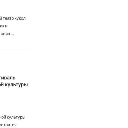
й театр кукол
ак и
тавив …
тиваль
ой культуры
ной культуры
остоится