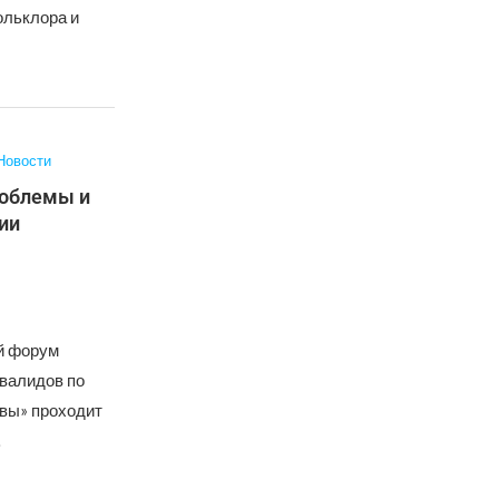
ольклора и
Новости
роблемы и
ии
й форум
валидов по
ивы» проходит
…