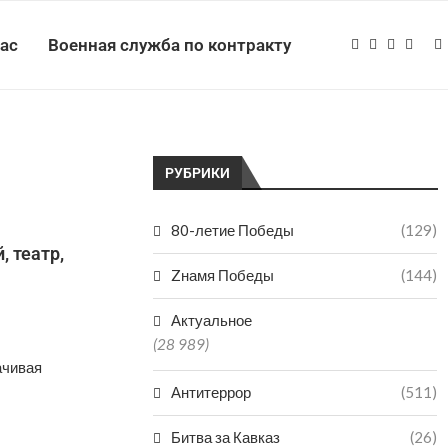
нас
Военная служба по контракту
РУБРИКИ
80-летие Победы
(129)
, театр,
Zнамя Победы
(144)
Актуальное
(28 989)
ачивая
Антитеррор
(511)
Битва за Кавказ
(26)