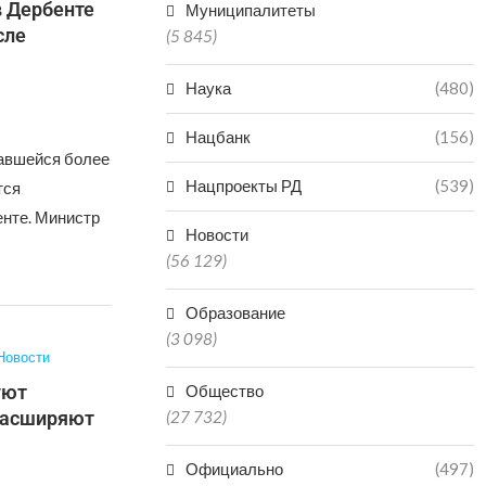
в Дербенте
Муниципалитеты
сле
(5 845)
Наука
(480)
Нацбанк
(156)
авшейся более
Нацпроекты РД
(539)
тся
енте. Министр
Новости
(56 129)
Образование
(3 098)
Новости
уют
Общество
расширяют
(27 732)
Официально
(497)