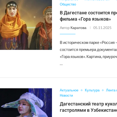
Общество
В Дагестане состоится п
фильма «Гора языков»
Автор
Каратова
05.11.2025
В историческом парке «Россия 
состоится премьера документа
«Гора языков». Картина, приуро
…
Актуальное
Культура
Лента 
Новости
Дагестанский театр куко
гастролями в Узбекистан