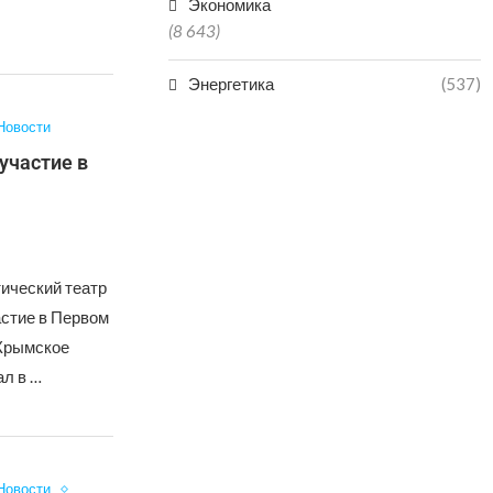
Экономика
…
(8 643)
Энергетика
(537)
Новости
участие в
ический театр
астие в Первом
Крымское
ал в …
Новости