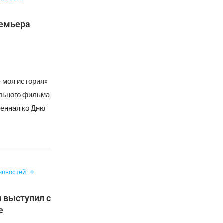
ремьера
– моя история»
льного фильма
ченная ко Дню
новостей
л выступил с
е