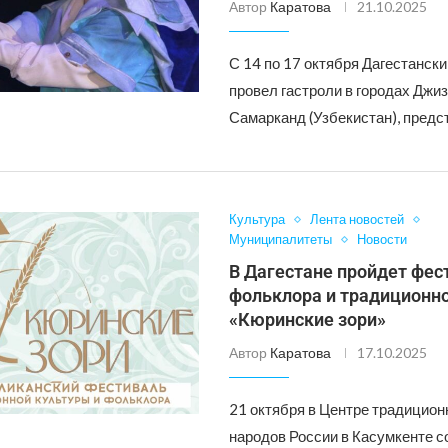
Автор
Каратова
21.10.2025
С 14 по 17 октября Дагестански
провел гастроли в городах Джиз
Самарканд (Узбекистан), предс
Культура
Лента новостей
Муниципалитеты
Новости
В Дагестане пройдет фес
фольклора и традиционн
«Кюринские зори»
Автор
Каратова
17.10.2025
21 октября в Центре традицион
народов России в Касумкенте с