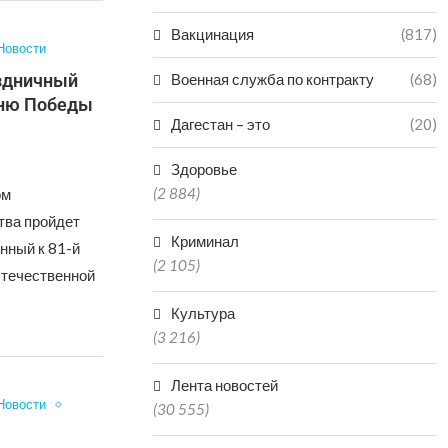
Вакцинация
(817)
Новости
аздничный
Военная служба по контракту
(68)
Дню Победы
Дагестан – это
(20)
Здоровье
(2 884)
ом
тва пройдет
Криминал
нный к 81-й
(2 105)
Отечественной
Культура
(3 216)
Лента новостей
Новости
(30 555)