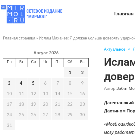
Главная
Главная страница
»
Ислам Махачев: Я должен больше доверять ударной
Актуальное
Л
Август 2026
Ислам
Пн
Вт
Ср
Чт
Пт
Сб
Вс
1
2
довер
3
4
5
6
7
8
9
Автор
Забит Мо
10
11
12
13
14
15
16
Дагестанский
17
18
19
20
21
22
23
Дастином Порь
24
25
26
27
28
29
30
«Моей ошибкой 
31
могу работать