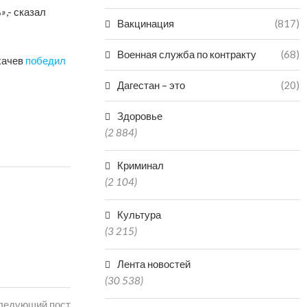
ь»
,- сказал
Вакцинация
(817)
Военная служба по контракту
(68)
хачев
победил
Дагестан – это
(20)
Здоровье
(2 884)
Криминал
(2 104)
Культура
(3 215)
Лента новостей
(30 538)
ледующий пост