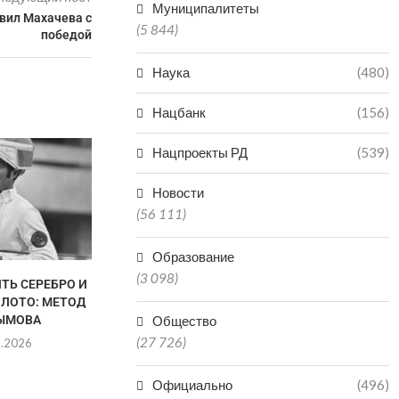
Муниципалитеты
вил Махачева с
(5 844)
победой
Наука
(480)
Нацбанк
(156)
НЕ ПО
Нацпроекты РД
(539)
НЕОБОС
ЗАЯВЛЕНИЯ
Новости
ПРОСЯТ Ж
(56 111)
05.0
Образование
(3 098)
ТЬ СЕРЕБРО И
В ДАГЕСТАНЕ СНИЗИЛОСЬ
ОЛОТО: МЕТОД
КОЛИЧЕСТВО НАРУШЕНИЙ
ЫМОВА
ПРИ ГАЗОПОТРЕБЛЕНИИ
Общество
(27 726)
8.2026
05.08.2026
Официально
(496)