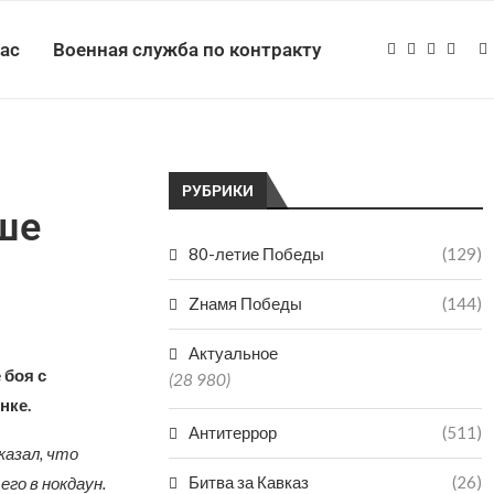
нас
Военная служба по контракту
РУБРИКИ
ше
80-летие Победы
(129)
Zнамя Победы
(144)
Актуальное
 боя с
(28 980)
нке.
Антитеррор
(511)
казал, что
Битва за Кавказ
(26)
го в нокдаун.