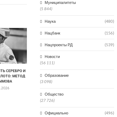
Муниципалитеты
(5 844)
Наука
(480)
НЕ ПО
Нацбанк
(156)
НЕОБОС
ЗАЯВЛЕНИЯ
Нацпроекты РД
(539)
ПРОСЯТ Ж
05.0
Новости
(56 111)
ТЬ СЕРЕБРО И
В ДАГЕСТАНЕ СНИЗИЛОСЬ
Образование
ОЛОТО: МЕТОД
КОЛИЧЕСТВО НАРУШЕНИЙ
ЫМОВА
ПРИ ГАЗОПОТРЕБЛЕНИИ
(3 098)
8.2026
05.08.2026
Общество
(27 726)
Официально
(496)