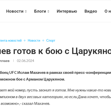
Новости
Блоги
Интервью
Видео
О 
ента новостей
Новости
Спорт
ев готов к бою с Царукян
ллаев
02.06.2024
 боец UFC Ислам Махачев в рамках своей пресс-конференци
зможном бое с Арманом Царукяном.
ает мой номер, пусть звонит я готов. Мне нужны какие-то нов
мпионом в двух весовых категориях, но если Дана хочет, чтобы
 возможно»
,- сказал Махачев.