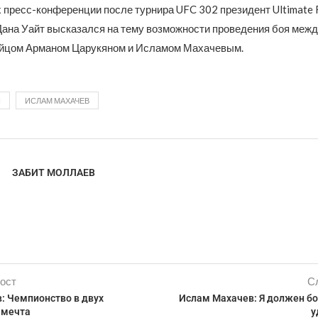
 пресс-конференции после турнира UFC 302 президент Ultimate 
Дана Уайт высказался на тему возможности проведения боя меж
ойцом Арманом Царукяном и Исламом Махачевым.
Н
ИСЛАМ МАХАЧЕВ
ЗАБИТ МОЛЛАЕВ
ост
С
: Чемпионство в двух
Ислам Махачев: Я должен б
 мечта
у