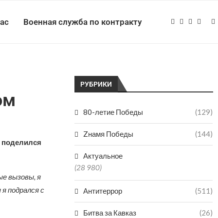
нас
Военная служба по контракту
РУБРИКИ
ом
80-летие Победы
(129)
Zнамя Победы
(144)
и поделился
Актуальное
(28 980)
ые вызовы, я
 я подрался с
Антитеррор
(511)
Битва за Кавказ
(26)