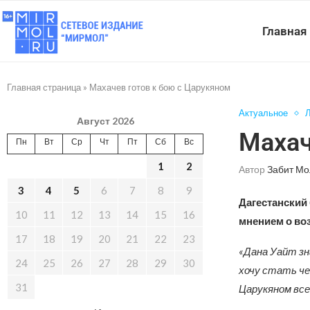
Главная
Главная страница
»
Махачев готов к бою с Царукяном
Актуальное
Л
Август 2026
Махач
Пн
Вт
Ср
Чт
Пт
Сб
Вс
1
2
Автор
Забит Мо
3
4
5
6
7
8
9
Дагестанский
10
11
12
13
14
15
16
мнением о во
17
18
19
20
21
22
23
«Дана Уайт зн
24
25
26
27
28
29
30
хочу стать че
31
Царукяном все