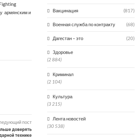
Fighting
Вакцинация
(817)
ду армянским и
Военная служба по контракту
(68)
Дагестан – это
(20)
Здоровье
(2 884)
Криминал
(2 104)
Культура
(3 215)
Лента новостей
ледующий пост
(30 538)
ольше доверять
дарной технике