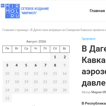
Главная
Главная страница
»
В Дагестане впервые на Северном Кавказе провел
Здоровье
Август 2026
В Даг
Пн
Вт
Ср
Чт
Пт
Сб
Вс
1
2
Кавка
3
4
5
6
7
8
9
аэроз
10
11
12
13
14
15
16
давл
17
18
19
20
21
22
23
24
25
26
27
28
29
30
Автор
Мария И
31
В Республика