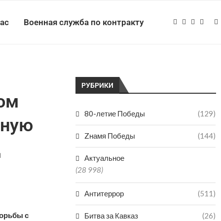
нас
Военная служба по контракту
РУБРИКИ
ом
80-летие Победы
(129)
нную
Zнамя Победы
(144)
д
Актуальное
(28 998)
Антитеррор
(511)
орьбы с
Битва за Кавказ
(26)