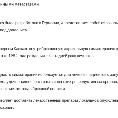
нными метастазами.
ка была разработана в Германии, и представляет собой аэрозол
под давлением.
верном Кавказе внутрибрюшинную аэрозольную химиотерапию 
тке 1984 года рождения с 4-стадией рака яичников.
дность химиотерапии используется для лечения пациентов с за
желудочно-кишечного тракта и женских репродуктивных органов, 
ные метастазы в брюшной полости.
зволяет доставить лекарственный препарат локально к опухолев
скопии.