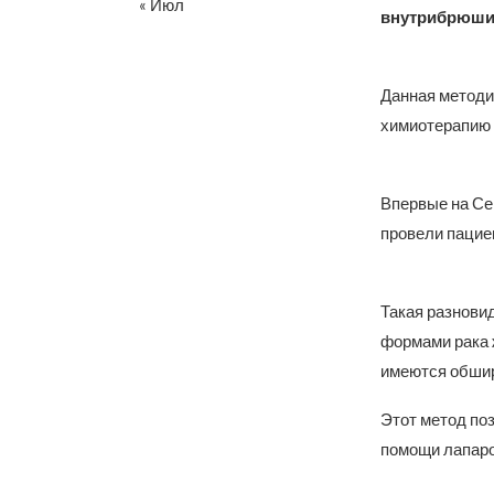
« Июл
внутрибрюши
Данная методи
химиотерапию 
Впервые на Се
провели пациен
Такая разнови
формами рака 
имеются обшир
Этот метод по
помощи лапаро