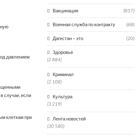
Вакцинация
(817)
Военная служба по контракту
(68)
ьную
Дагестан – это
(20)
Здоровье
под давлением
(2 884)
Криминал
(2 108)
пущенными
в случае, если
Культура
(3 219)
ым клеткам при
Лента новостей
(30 580)