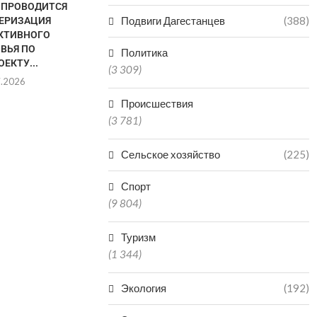
Е ПРОВОДИТСЯ
Подвиги Дагестанцев
(388)
ЕРИЗАЦИЯ
КТИВНОГО
ВЬЯ ПО
Политика
ЕКТУ...
(3 309)
7.2026
Происшествия
СНИЖЕНИЕ
ДВА МЕДУ
(3 781)
ЗАБОЛЕВАЕМОСТИ ВИЧ-
МАХАЧКАЛ
ИНФЕКЦИЕЙ
ДЕНЬ ОТКР
Сельское хозяйство
(225)
ЗАФИКСИРОВАНО В
15.0
ДАГЕСТАНЕ
Спорт
16.07.2026
(9 804)
Туризм
(1 344)
Экология
(192)