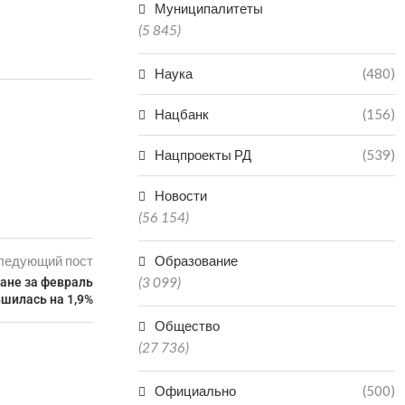
Муниципалитеты
(5 845)
Наука
(480)
Нацбанк
(156)
Нацпроекты РД
(539)
Новости
(56 154)
ледующий пост
Образование
(3 099)
тане за февраль
шилась на 1,9%
Общество
(27 736)
Официально
(500)