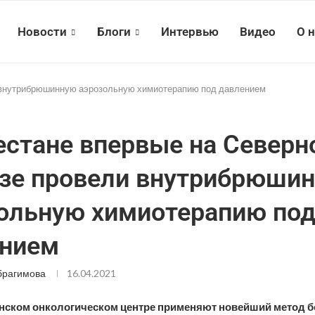
Новости
Блоги
Интервью
Видео
О 
и внутрибрюшинную аэрозольную химиотерапию под давлением
естане впервые на Северн
зе провели внутрибрюши
ольную химиотерапию по
ением
брагимова
16.04.2021
нском онкологическом центре применяют новейший метод б