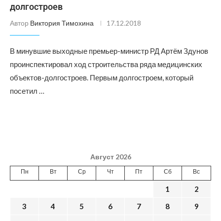
долгостроев
Автор
Виктория Тимохина
17.12.2018
В минувшие выходные премьер-министр РД Артём Здунов
проинспектировал ход строительства ряда медицинских
объектов-долгостроев. Первым долгостроем, который
посетил …
Август 2026
Пн
Вт
Ср
Чт
Пт
Сб
Вс
1
2
3
4
5
6
7
8
9