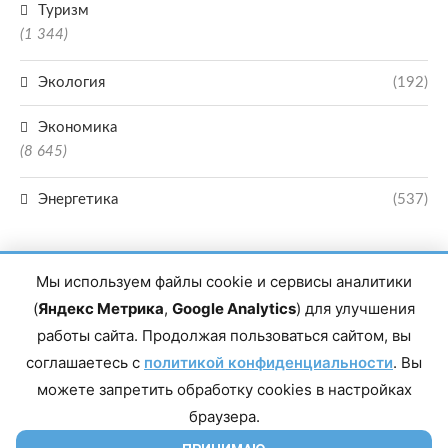
Туризм
(1 344)
Экология
(192)
Экономика
(8 645)
Энергетика
(537)
Мы используем файлы cookie и сервисы аналитики
(
Яндекс Метрика
,
Google Analytics
) для улучшения
работы сайта. Продолжая пользоваться сайтом, вы
Главный редактор сетевого издания Магомаев Тимур Нухович. Контакты
соглашаетесь с
политикой конфиденциальности
. Вы
редакции: 8(988)-292-94-34 Почта: vestiskfo@gmail.com По вопросам
сотрудничества: institut-media@yandex.ru Адрес: 367018, Республика
можете запретить обработку cookies в настройках
Дагестан, г. Махачкала, пр-т Насрутдинова, д. 1а. Все права защищены.
Копирование и использование полных материалов запрещено, частичное
браузера.
цитирование возможно только при условии гиперссылки на сайт mirmol.ru.
16+