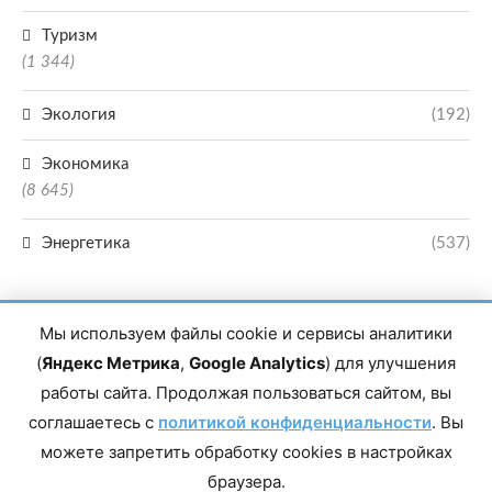
Туризм
(1 344)
Экология
(192)
Экономика
(8 645)
Энергетика
(537)
Мы используем файлы cookie и сервисы аналитики
(
Яндекс Метрика
,
Google Analytics
) для улучшения
работы сайта. Продолжая пользоваться сайтом, вы
Главный редактор сетевого издания Магомаев Тимур Нухович. Контакты
соглашаетесь с
политикой конфиденциальности
. Вы
редакции: 8(988)-292-94-34 Почта: vestiskfo@gmail.com По вопросам
сотрудничества: institut-media@yandex.ru Адрес: 367018, Республика
можете запретить обработку cookies в настройках
Дагестан, г. Махачкала, пр-т Насрутдинова, д. 1а. Все права защищены.
Копирование и использование полных материалов запрещено, частичное
браузера.
цитирование возможно только при условии гиперссылки на сайт mirmol.ru.