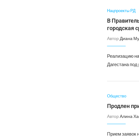
Нацпроекты РД
В Правител
городская с
Автор
Диана Му
Реализацию на
Дагестана под
Общество
Продлен при
Автор
Алина Ха
Прием заявок 