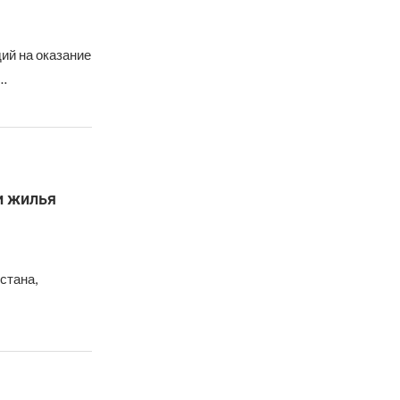
ий на оказание
 …
и жилья
стана,