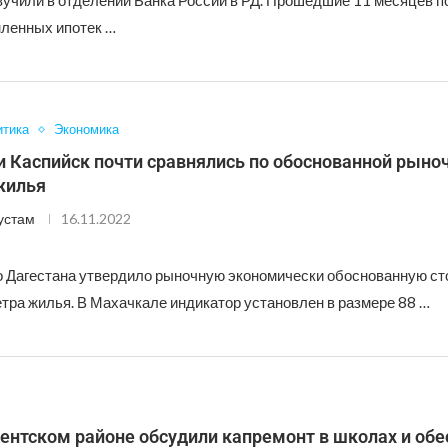
вучили в отделении Банка России в РД. Прошедшие 11 месяцев по
ленных ипотек …
итика
Экономика
и Каспийск почти сравнялись по обоснованной рыно
жилья
устам
16.11.2022
 Дагестана утвердило рыночную экономически обоснованную ст
етра жилья. В Махачкале индикатор установлен в размере 88 …
ентском районе обсудили капремонт в школах и обе