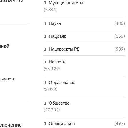
казали, что
Муниципалитеты
(5 845)
Наука
(480)
Нацбанк
(156)
чной
Нацпроекты РД
(539)
Новости
(56 129)
оимость
Образование
(3 098)
Общество
(27 732)
Официально
(497)
спечение