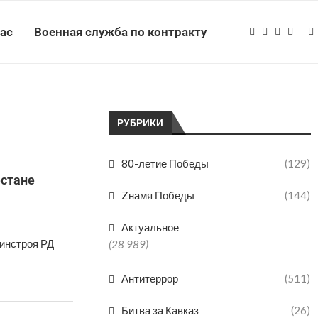
нас
Военная служба по контракту
РУБРИКИ
80-летие Победы
(129)
естане
Zнамя Победы
(144)
Актуальное
Минстроя РД
(28 989)
Антитеррор
(511)
Битва за Кавказ
(26)