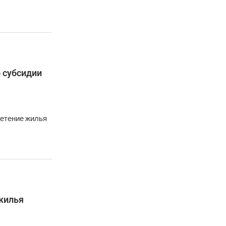
 субсидии
ретение жилья
жилья