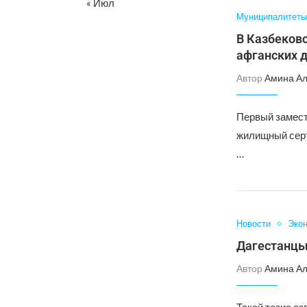
« Июл
Муниципалитеты
В Казбеков
афганских 
Автор
Амина А
Первый замест
жилищный серт
…
Новости
Эко
Дагестанцы 
Автор
Амина А