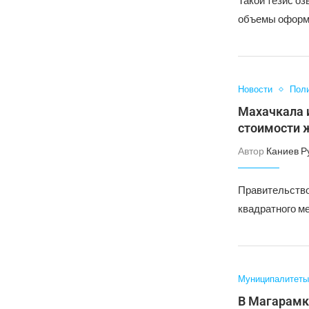
Такой тезис оз
объемы оформ
Новости
Пол
Махачкала 
стоимости 
Автор
Каниев Р
Правительство
квадратного м
Муниципалитеты
В Магарамк