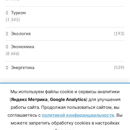
Туризм
(1 345)
Экология
(193)
Экономика
(8 646)
Энергетика
(539)
Мы используем файлы cookie и сервисы аналитики
(
Яндекс Метрика
,
Google Analytics
) для улучшения
работы сайта. Продолжая пользоваться сайтом, вы
Главный редактор сетевого издания Магомаев Тимур Нухович. Контакты
соглашаетесь с
политикой конфиденциальности
. Вы
редакции: 8(988)-292-94-34 Почта: vestiskfo@gmail.com По вопросам
сотрудничества: institut-media@yandex.ru Адрес: 367018, Республика
можете запретить обработку cookies в настройках
Дагестан, г. Махачкала, пр-т Насрутдинова, д. 1а. Все права защищены.
Копирование и использование полных материалов запрещено, частичное