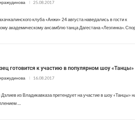
иражудинова
25.08.2017
хачкалинского клуба «Анжи» 24 августа наведались в гости к
ому академическому ансамблю танца Дагестана «Лезгинка». Спо
зец готовится к участию в популярном шоу «Танцы»
иражудинова
16.08.2017
Дзлиев из Владикавказа претендует на участие в шоу «Танцы» н
плением …