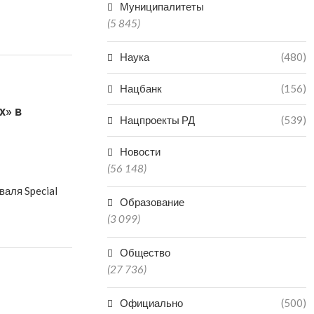
Муниципалитеты
(5 845)
Наука
(480)
Нацбанк
(156)
х» в
Нацпроекты РД
(539)
Новости
(56 148)
валя Special
Образование
(3 099)
Общество
(27 736)
Официально
(500)