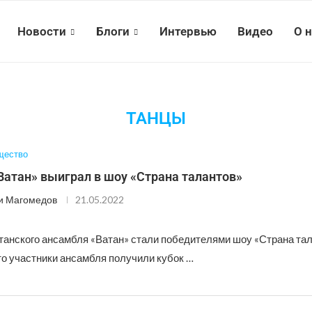
Новости
Блоги
Интервью
Видео
О 
ТАНЦЫ
щество
Ватан» выиграл в шоу «Страна талантов»
и Магомедов
21.05.2022
танского ансамбля «Ватан» стали победителями шоу «Страна тал
то участники ансамбля получили кубок …