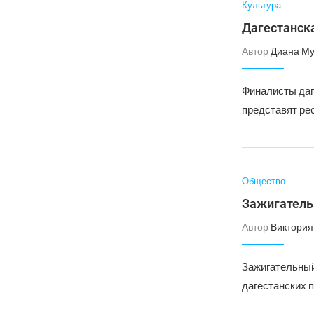
Культура
Дагестанск
Автор
Диана Му
Финалисты даг
представят ре
Общество
Зажигательн
Автор
Виктория
Зажигательный 
дагестанских 