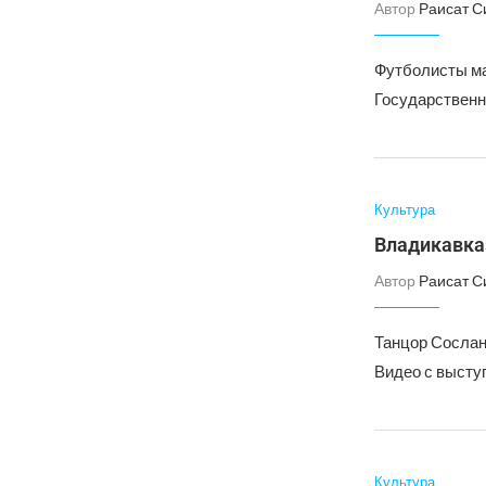
Автор
Раисат С
Футболисты ма
Государственн
Культура
Владикавка
Автор
Раисат С
Танцор Сослан 
Видео с высту
Культура