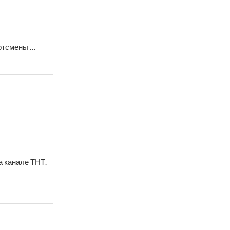
ртсмены …
а канале ТНТ.