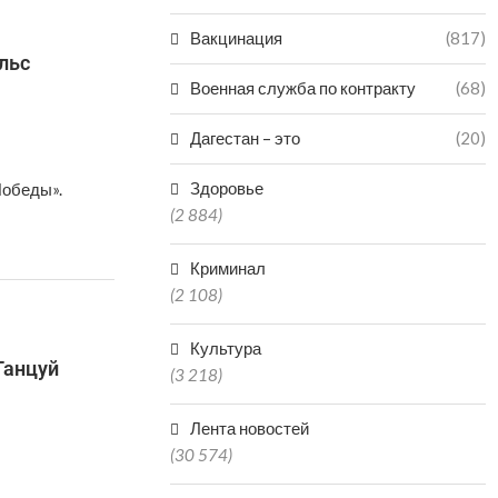
Вакцинация
(817)
льс
Военная служба по контракту
(68)
Дагестан – это
(20)
Здоровье
обеды». ⠀
(2 884)
Криминал
(2 108)
Культура
Танцуй
(3 218)
Лента новостей
(30 574)