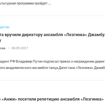
льтурная программа пройдёт …
щество
та вручили директору ансамбля «Лезгинка» Джамбу
у
ова
04.09.2017
идент РФ Владимир Путин подписал приказ о награждении дирек
ого академического ансамбля танца Дагестана «Лезгинка» Джам
 «Анжи» посетили репетицию ансамбля «Лезгинка»