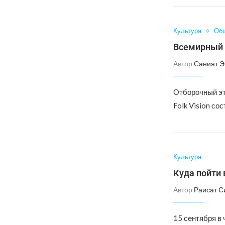
Культура
Об
Всемирный 
Автор
Саният 
Отборочный эт
Folk Vision со
Культура
Куда пойти 
Автор
Раисат С
15 сентября в