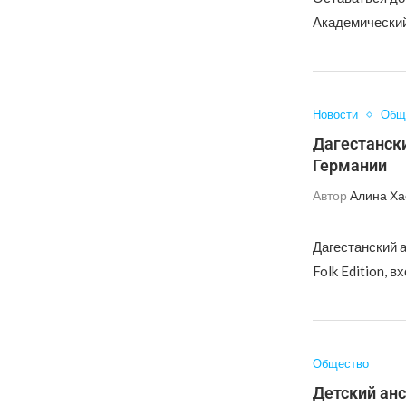
Академический
Новости
Общ
Дагестански
Германии
Автор
Алина Ха
Дагестанский а
Folk Edition, 
Общество
Детский ан