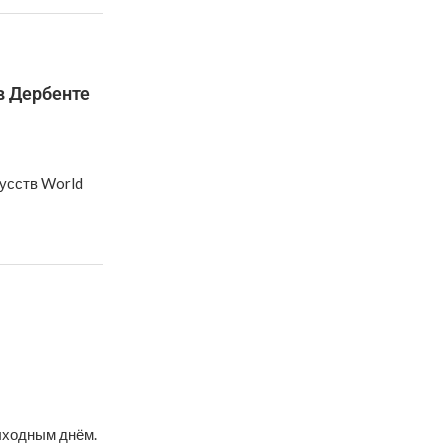
в Дербенте
усств World
ыходным днём.