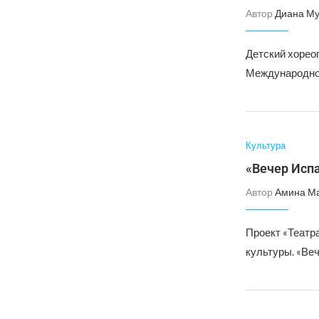
Автор
Диана Му
Детский хорео
Международном
Культура
«Вечер Исп
Автор
Амина М
Проект «Театр
культуры. «Веч