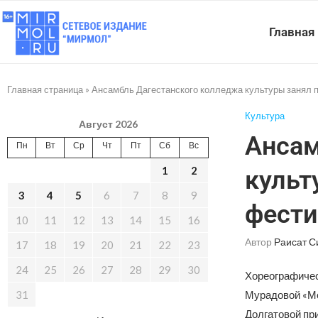
Главная
Главная страница
»
Ансамбль Дагестанского колледжа культуры занял п
Культура
Август 2026
Ансам
Пн
Вт
Ср
Чт
Пт
Сб
Вс
1
2
культ
3
4
5
6
7
8
9
фести
10
11
12
13
14
15
16
Автор
Раисат С
17
18
19
20
21
22
23
24
25
26
27
28
29
30
Хореографичес
31
Мурадовой «Мо
Долгатовой пр