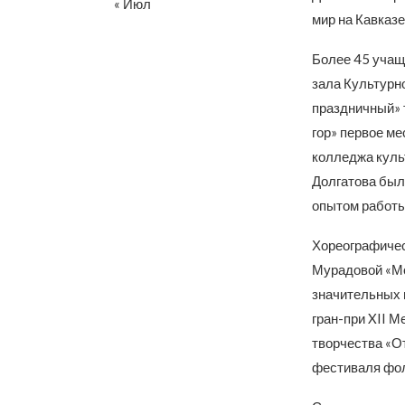
« Июл
мир на Кавказ
Более 45 учащ
зала Культурн
праздничный» 
гор» первое ме
колледжа куль
Долгатова был
опытом работы
Хореографичес
Мурадовой «Мо
значительных 
гран-при XII 
творчества «От
фестиваля фол