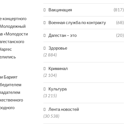
Вакцинация
(817)
е концертного
Военная служба по контракту
(68)
 «Молодежный
ав «Молодости
Дагестан – это
(20)
агестанского
Здоровье
Наргес
(2 884)
делились
Криминал
(2 104)
ни Барият
победителем
Культура
бладателем
(3 215)
жественного
родного
Лента новостей
(30 538)