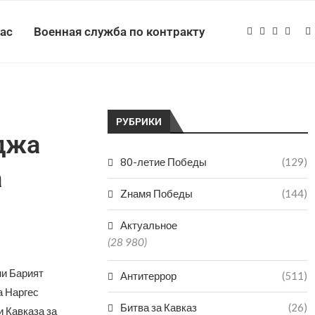
нас
Военная служба по контракту
РУБРИКИ
джа
80-летие Победы
(129)
а
Zнамя Победы
(144)
Актуальное
(28 980)
ни Барият
Антитеррор
(511)
а Наргес
Битва за Кавказ
(26)
 Кавказа за