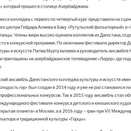
е», который прошел в столице Азербайджана.
ихся колледжа с первого по четвертый курс представили на сцен
ого центра Гейдара Алиева в Баку «Рутульский фольклорный» и
танцы. Члены жюри высоко оценили коллектив из Дагестана, отд
сто в конкурсной программе. По окончании фестиваля директор Д
туры и искусств Патма Муртузалиева и руководитель ансамбля 
и приглашены на азербайджанское телевидение «Лидер», где по
.
кий ансамбль Дагестанского колледжа культуры и искусств име
лодость гор» был создан в 2014 году и уже не раз становился 
профессиональных конкурсов. Так в 2015 году ансамбль стал о
Международного фестиваля-конкурса детского и юношеского худо
крытая планета» в Москве, а в 2016 году – гран-при VII Междуна
ьклора и традиционной культуры «Горцы».