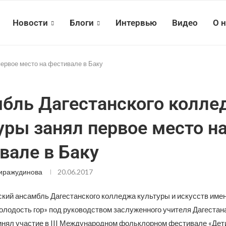
Новости
Блоги
Интервью
Видео
О 
ервое место на фестивале в Баку
бль Дагестанского колле
уры занял первое место н
вале в Баку
иражудинова
20.06.2017
кий ансамбль Дагестанского колледжа культуры и искусств име
лодость гор» под руководством заслуженного учителя Дагестан
инял участие в III Международном фольклорном фестивале «Дети