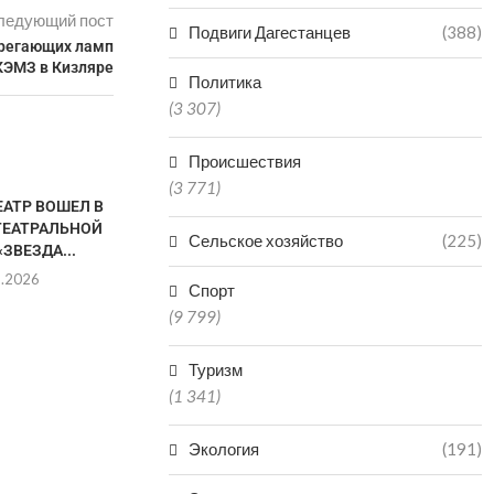
ледующий пост
Подвиги Дагестанцев
(388)
ерегающих ламп
КЭМЗ в Кизляре
Политика
(3 307)
Происшествия
(3 771)
ЕАТР ВОШЕЛ В
ТЕАТРАЛЬНОЙ
Сельское хозяйство
(225)
ЗВЕЗДА...
8.2026
Спорт
(9 799)
Туризм
ФЕСТИВАЛЬ СОВРЕМЕННОГО
«ГЛАВНОЕ Н
(1 341)
ИСКУССТВА «НАРМА»
СВОИ СЕЛА»
ПРОЙДЕТ В ДЕРБЕНТЕ С...
РАМА
Экология
(191)
02.08.2026
01.0