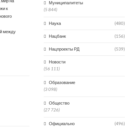
 мир на
Муниципалитеты
жи к
(5 844)
нового
Наука
(480)
ей между
Нацбанк
(156)
Нацпроекты РД
(539)
Новости
(56 111)
Образование
(3 098)
Общество
(27 726)
Официально
(496)