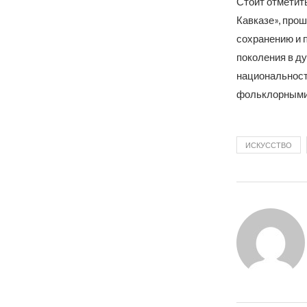
Стоит отметит
Кавказе», прош
сохранению и 
поколения в д
национальност
фольклорными
ИСКУССТВО