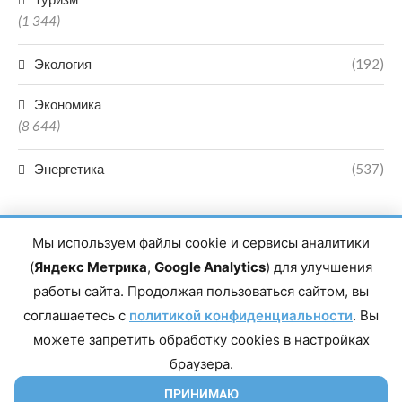
(1 344)
Экология
(192)
Экономика
(8 644)
Энергетика
(537)
Мы используем файлы cookie и сервисы аналитики
(
Яндекс Метрика
,
Google Analytics
) для улучшения
работы сайта. Продолжая пользоваться сайтом, вы
Главный редактор сетевого издания Магомаев Тимур Нухович.
соглашаетесь с
Контакты редакции: 8(988)-292-94-34 Почта: vestiskfo@gmail.com По
политикой конфиденциальности
. Вы
вопросам сотрудничества: institut-media@yandex.ru Адрес: 367018,
можете запретить обработку cookies в настройках
Республика Дагестан, г. Махачкала, пр-т Насрутдинова, д. 1а. Все
права защищены. Копирование и использование полных материалов
браузера.
запрещено, частичное цитирование возможно только при условии
гиперссылки на сайт mirmol.ru. 16+
ПРИНИМАЮ