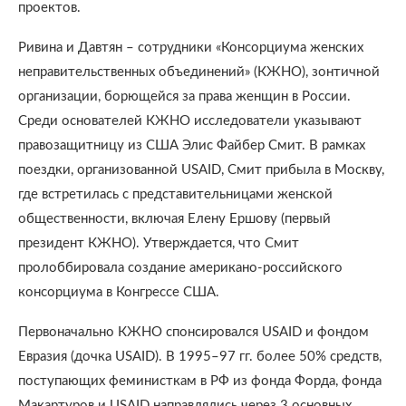
проектов.
Ривина и Давтян – сотрудники «Консорциума женских
неправительственных объединений» (КЖНО), зонтичной
организации, борющейся за права женщин в России.
Среди основателей КЖНО исследователи указывают
правозащитницу из США Элис Файбер Смит. В рамках
поездки, организованной USAID, Смит прибыла в Москву,
где встретилась с представительницами женской
общественности, включая Елену Ершову (первый
президент КЖНО). Утверждается, что Смит
пролоббировала создание американо-российского
консорциума в Конгрессе США.
Первоначально КЖНО спонсировался USAID и фондом
Евразия (дочка USAID). В 1995–97 гг. более 50% средств,
поступающих феминисткам в РФ из фонда Форда, фонда
Макартуров и USAID направлялись через 3 основных