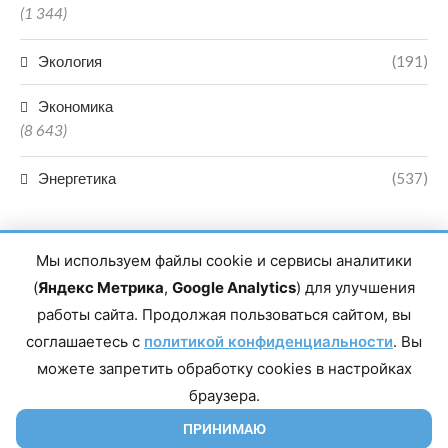
(1 344)
Экология
(191)
Экономика
(8 643)
Энергетика
(537)
Мы используем файлы cookie и сервисы аналитики
(
Яндекс Метрика
,
Google Analytics
) для улучшения
работы сайта. Продолжая пользоваться сайтом, вы
Главный редактор сетевого издания Магомаев Тимур Нухович.
соглашаетесь с
Контакты редакции: 8(988)-292-94-34 Почта: vestiskfo@gmail.com По
политикой конфиденциальности
. Вы
вопросам сотрудничества: institut-media@yandex.ru Адрес: 367018,
можете запретить обработку cookies в настройках
Республика Дагестан, г. Махачкала, пр-т Насрутдинова, д. 1а. Все
права защищены. Копирование и использование полных материалов
браузера.
запрещено, частичное цитирование возможно только при условии
гиперссылки на сайт mirmol.ru. 16+
ПРИНИМАЮ