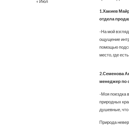
« Июл
1.Хакиев Майр
отдела прода
-На мой взгляд
ощущение интр
помощью подска
место, где ест
2.Семенова А
менеджер по 
-Моя поездка в
природных кра
душевные, что
Природа неверо