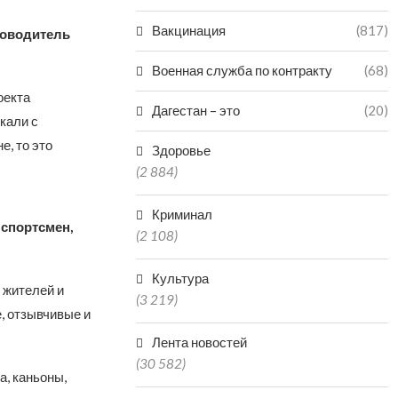
Вакцинация
(817)
ководитель
Военная служба по контракту
(68)
оекта
Дагестан – это
(20)
кали с
е, то это
Здоровье
(2 884)
Криминал
 спортсмен,
(2 108)
Культура
 жителей и
(3 219)
, отзывчивые и
Лента новостей
(30 582)
а, каньоны,