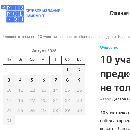
Главная
Главная страница
»
10 участников проекта «Завещание предков»: Красот
Общество
Август 2026
10 уч
Пн
Вт
Ср
Чт
Пт
Сб
Вс
1
2
предк
3
4
5
6
7
8
9
не то
10
11
12
13
14
15
16
Автор
Диляра Г
17
18
19
20
21
22
23
24
25
26
27
28
29
30
10 участников
31
победу в проек
красоты Дагес