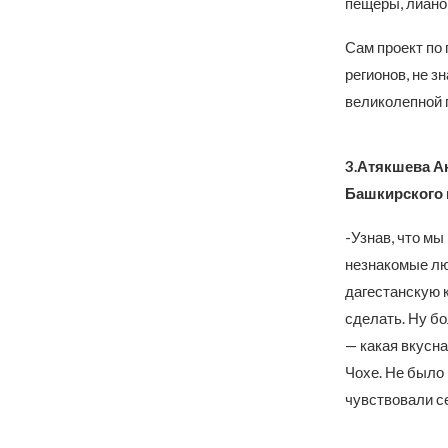
пещеры, лиано
Сам проект по
регионов, не з
великолепной п
3.Атякшева Ан
Башкирского 
-Узнав, что мы
незнакомые лю
дагестанскую 
сделать. Ну б
— какая вкусна
Чохе. Не было
чувствовали се