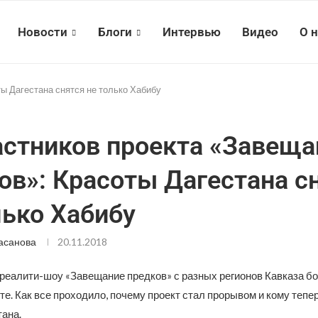
Новости
Блоги
Интервью
Видео
О 
ы Дагестана снятся не только Хабибу
астников проекта «Завеща
ов»: Красоты Дагестана с
лько Хабибу
асанова
20.11.2018
 реалити-шоу «Завещание предков» с разных регионов Кавказа бо
те. Как все проходило, почему проект стал прорывом и кому тепе
тана.