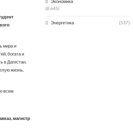
Экономика
(8 645)
тудент
Энергетика
(537)
кого
ь мира и
й, богата и
ь в Дагестан.
елую жизнь,
ю всем
вказ, магистр