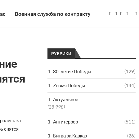
нас
Военная служба по контракту
РУБРИКИ
ние
80-летие Победы
(129)
нятся
Zнамя Победы
(144)
Актуальное
(28 998)
ролись за
Антитеррор
(511)
рь снятся
Битва за Кавказ
(26)