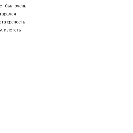
ест был очень
старался
эта крепость
, а лететь