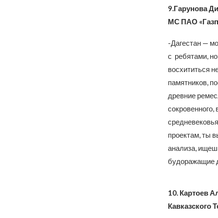
9.Гарунова Д
МС ПАО «Газп
-Дагестан — мо
с ребятами, но
восхититься н
памятников, п
древние ремесл
сокровенного, 
средневековья
проектам, ты 
анализа, ищешь
будоражащие д
10. Картоев А
Кавказского 