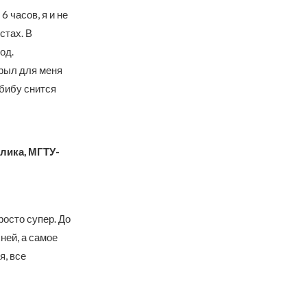
 часов, я и не
стах. В
од.
крыл для меня
бибу снится
блика, МГТУ-
осто супер. До
ней, а самое
, все