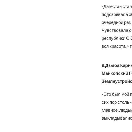
-Дагестан стал
подозревала о
очередной раз 
Чувствовала се
республики СК
вся красота, чт
8.Дзыба Карин
Майкопский Г
Землеустройс
-Это был мой п
сих пор стольк
главное, людь
выкладывались 