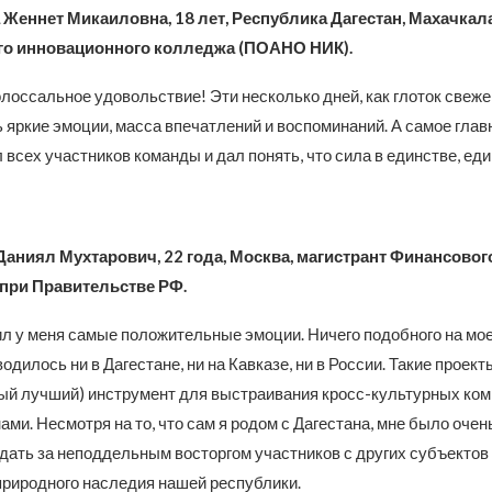
Женнет Микаиловна, 18 лет, Республика Дагестан, Махачкала
о инновационного колледжа (ПОАНО НИК).
лоссальное удовольствие! Эти несколько дней, как глоток свеже
 яркие эмоции, масса впечатлений и воспоминаний. А самое главн
 всех участников команды и дал понять, что сила в единстве, еди
аниял Мухтарович, 22 года, Москва, магистрант Финансовог
 при Правительстве РФ.
ил у меня самые положительные эмоции. Ничего подобного на мо
водилось ни в Дагестане, ни на Кавказе, ни в России. Такие проек
мый лучший) инструмент для выстраивания кросс-культурных ко
ами. Несмотря на то, что сам я родом с Дагестана, мне было очен
дать за неподдельным восторгом участников с других субъектов 
 природного наследия нашей республики.