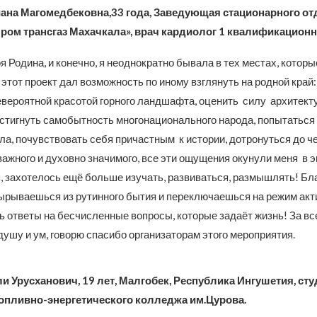
иана Магомедбековна,33 года, Заведующая стационарного о
ром трансгаз Махачкала», врач кардиолог 1 квалификационн
я Родина, и конечно, я неоднократно бывала в тех местах, котор
 этот проект дал возможность по иному взглянуть на родной край:
евероятной красотой горного ландшафта, оценить силу архитект
остигнуть самобытность многонационального народа, попытаться
а, почувствовать себя причастным к истории, дотронуться до че
важного и духовно значимого, все эти ощущения окунули меня в 
, захотелось ещё больше изучать, развиваться, размышлять! Бл
вырываешься из рутинного бытия и переключаешься на режим акт
 ответы на бесчисленные вопросы, которые задаёт жизнь! За все
ушу и ум, говорю спасибо организаторам этого мероприятия.
ли Урусханович, 19 лет, Малгобек, Республика Ингушетия, ст
Топливно-энергетического колледжа им.Цурова.