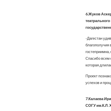
6.Жуков Аскер
театрального
государственн
-Дагестан удив
благополучия 
гостеприимна, 
Спасибо всем 
которая длилас
Проект познак
успехов и проц
7.Калаева Ири
СОГУ им.К.Л.