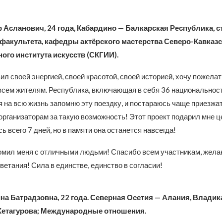
 Асланович, 24 года, Кабардино — Балкарская Республика, с
 факультета, кафедры актёрского мастерства Северо-Кавказс
ого института искусств (СКГИИ).
ил своей энергией, своей красотой, своей историей, хочу пожелат
всем жителям. Республика, включающая в себя 36 национальносте
я на всю жизнь запомню эту поездку, и постараюсь чаще приезжат
организаторам за такую возможность! Этот проект подарил мне ц
ь всего 7 дней, но в памяти она останется навсегда!
омил меня с отличными людьми! Спасибо всем участникам, жела
ветания! Сила в единстве, единство в согласии!
на Батрадзовна, 22 года. Северная Осетия — Алания, Владика
 Хетагурова; Международные отношения.