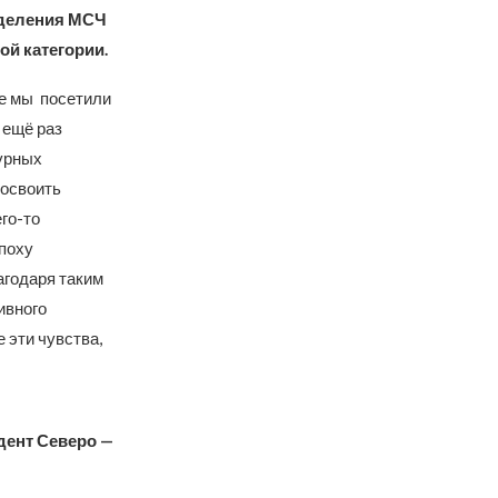
тделения МСЧ
ой категории.
ые мы посетили
 ещё раз
урных
 освоить
го-то
эпоху
агодаря таким
ивного
 эти чувства,
удент Северо —