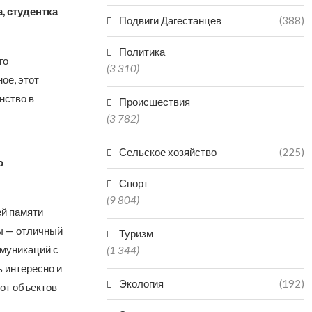
, студентка
Подвиги Дагестанцев
(388)
Политика
го
(3 310)
ое, этот
нство в
Происшествия
(3 782)
Сельское хозяйство
(225)
о
Спорт
(9 804)
ей памяти
ты — отличный
Туризм
ммуникаций с
(1 344)
ь интересно и
Экология
(192)
от объектов