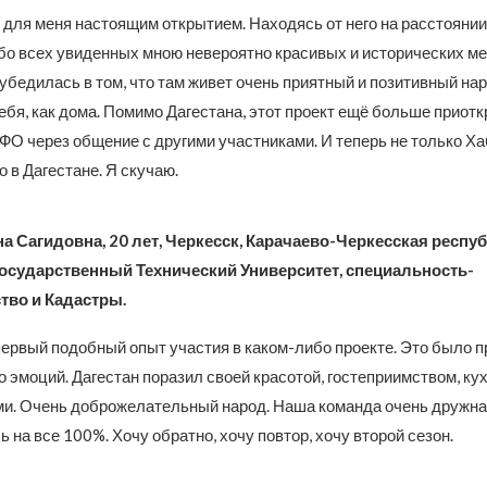
 для меня настоящим открытием. Находясь от него на расстоянии 6
бо всех увиденных мною невероятно красивых и исторических ме
убедилась в том, что там живет очень приятный и позитивный нар
бя, как дома. Помимо Дагестана, этот проект ещё больше приот
ФО через общение с другими участниками. И теперь не только Ха
о в Дагестане. Я скучаю.
а Сагидовна, 20 лет, Черкесск, Карачаево-Черкесская респу
осударственный Технический Университет, специальность-
тво и Кадастры.
ервый подобный опыт участия в каком-либо проекте. Это было пр
о эмоций. Дагестан поразил своей красотой, гостеприимством, кух
ми. Очень доброжелательный народ. Наша команда очень дружная
на все 100%. Хочу обратно, хочу повтор, хочу второй сезон.