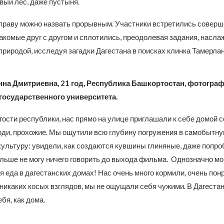
вый лес, даже пустыня.
 праву можно назвать прорывным. Участники встретились соверш
накомые друг с другом и сплотились, преодолевая задания, насл
риродой, исследуя загадки Дагестана в поисках клинка Тамерлан
на Дмитриевна, 21 год, Республика Башкортостан, фотограф
государственного университета.
 гости республики, нас прямо на улице приглашали к себе домой
ди, прохожие. Мы ощутили всю глубину погружения в самобытн
культуру: увидели, как создаются кувшины глиняные, даже попро
ольше не могу ничего говорить до выхода фильма. Однозначно мо
я еда в дагестанских домах! Нас очень много кормили, очень пон
 никаких косых взглядов, мы не ощущали себя чужими. В Дагеста
бя, как дома.