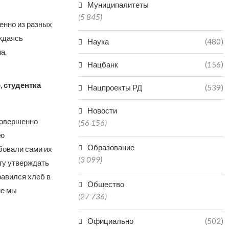
Муниципалитеты
(5 845)
енно из разных
аждаясь
Наука
(480)
а.
Нацбанк
(156)
, студентка
Нацпроекты РД
(539)
Новости
 совершенно
(56 156)
ую
Образование
бовали сами их
(3 099)
гу утверждать
равился хлеб в
Общество
не мы
(27 736)
Официально
(502)