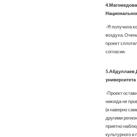
4.Магомедова 
Национальног
-Я получила ко
воздуха. Очень
проект сплотил
согласии.
5.Абдуллаев Д
университета
-Проект остав
никогда не про
(и наверно са
другими регион
приятно наблю
культурного и