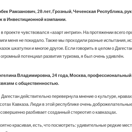
бек Рамзанович, 28 лет, Грозный, Чеченская Республика, ру
ж в Инвестиционной компании.
 в проекте чувствовался «азарт интриги». На протяжении всего пр
иги меня не покидало. Также мы проходили разные испытания, ис
зок шкатулки и многое другое. Если говорить в целом о Дагестан
ь огромный потенциал развития туризма, я был очень удивлён.
нгелина Владимировна, 24 года, Москва, профессиональный
связям с общественностью.
 Дагестан действительно перевернула мнение о культуре, нравах
сотах Кавказа. Люди в этой республике очень доброжелательные
 совершенно разбивает созданный стереотип о кавказцах.
ятно красивая, есть, что посмотреть: удивительные редкие мест