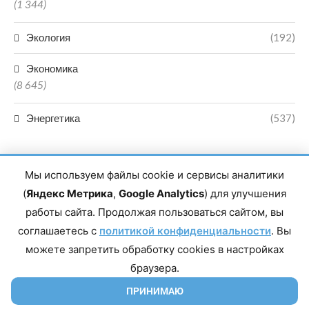
(1 344)
Экология
(192)
Экономика
(8 645)
Энергетика
(537)
Мы используем файлы cookie и сервисы аналитики
(
Яндекс Метрика
,
Google Analytics
) для улучшения
работы сайта. Продолжая пользоваться сайтом, вы
Главный редактор сетевого издания Магомаев Тимур Нухович.
соглашаетесь с
Контакты редакции: 8(988)-292-94-34 Почта: vestiskfo@gmail.com По
политикой конфиденциальности
. Вы
вопросам сотрудничества: institut-media@yandex.ru Адрес: 367018,
можете запретить обработку cookies в настройках
Республика Дагестан, г. Махачкала, пр-т Насрутдинова, д. 1а. Все
права защищены. Копирование и использование полных материалов
браузера.
запрещено, частичное цитирование возможно только при условии
гиперссылки на сайт mirmol.ru. 16+
ПРИНИМАЮ