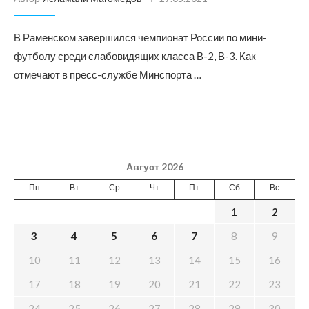
В Раменском завершился чемпионат России по мини-
футболу среди слабовидящих класса В-2, В-3. Как
отмечают в пресс-службе Минспорта …
Август 2026
Пн
Вт
Ср
Чт
Пт
Сб
Вс
1
2
3
4
5
6
7
8
9
10
11
12
13
14
15
16
17
18
19
20
21
22
23
24
25
26
27
28
29
30